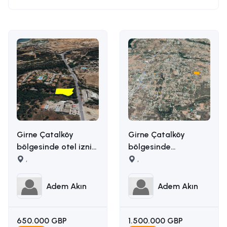
Girne Çatalköy
Girne Çatalköy
bölgesinde otel izni
bölgesinde
alınmış 2173m2 satılık
,
manzaralı satılık
,
ticari arsa İLETİŞİM
arazi İLETİŞİM ADEM
ADEM AKIN
AKIN : 05338314949
Adem Akın
Adem Akın
:05338314949
650.000 GBP
1.500.000 GBP