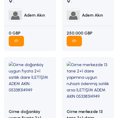
karşılığı arazi
,
manzaralı satılık arsa
,
İLETİŞİM ADEM AKIN
İLETİŞİM: ADEM AKIN
05338314949
05338314949
Adem Akın
Adem Akın
0 GBP
250.000 GBP
Girne doğanköy
Girne merkezde 13
uygun fiyata 2+1
tane 2+1 daire