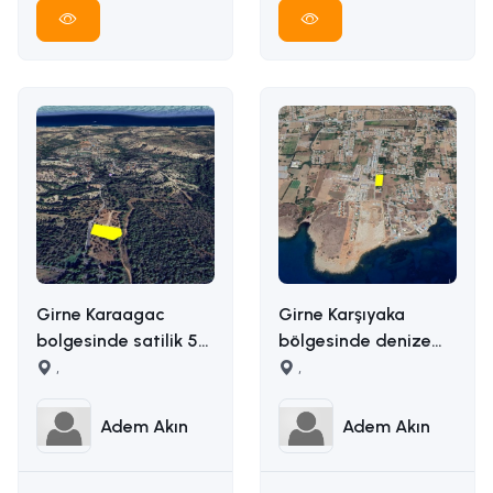
Girne Karaagac
Girne Karşıyaka
bolgesinde satilik 5
bölgesinde denize
donum satilik arazi
,
yakın uygun fiyata
,
İLETİŞİM ADEM AKIN :
5163m2 alana sahip
05338314949
satılık arazi İLETİŞİM
Adem Akın
Adem Akın
ADEM AKIN
05338314949