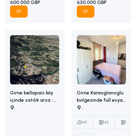
600.000 GBP
630.000 GBP
Girne bellapais köy
Girne Karaoglanoglu
içinde satılık arsa :
bolgesinde full esyali
İLETİŞİM: ADEM AKIN
,
satilik 1+1 daire
,
05338314949
İLETİŞİM ADEM AKIN :
05338314949
1+1
1+1
1