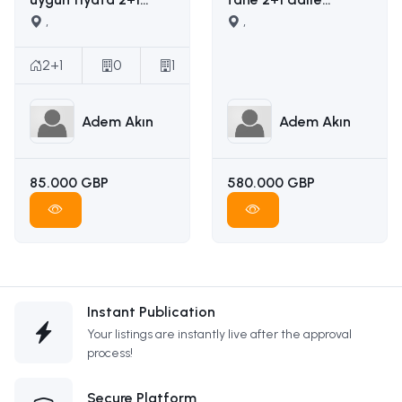
satılık daire İLETİŞİM
,
yapımına uygun
,
ADEM AKIN :
ruhsatı ödenmiş
05338314949
satılık arsa İLETİŞİM
2+1
0
1
ADEM AKIN
05338314949
Adem Akın
Adem Akın
85.000 GBP
580.000 GBP
Instant Publication
Your listings are instantly live after the approval
process!
Secure Platform