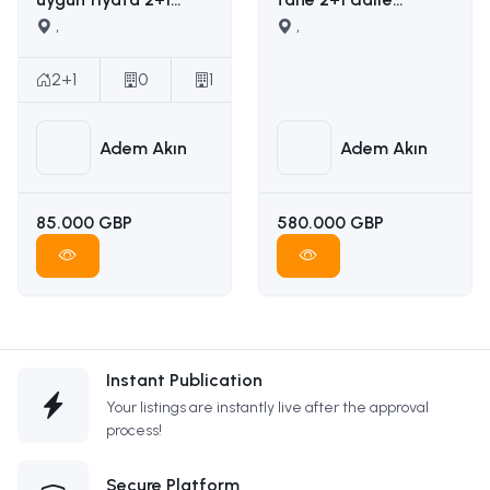
satılık daire İLETİŞİM
,
yapımına uygun
,
ADEM AKIN :
ruhsatı ödenmiş
05338314949
satılık arsa İLETİŞİM
2+1
0
1
ADEM AKIN
05338314949
Adem Akın
Adem Akın
85.000 GBP
580.000 GBP
Instant Publication
Your listings are instantly live after the approval
process!
Secure Platform