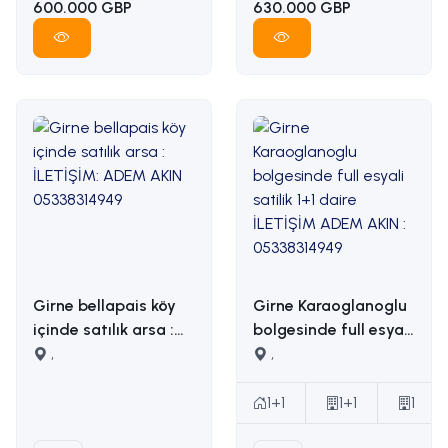
600.000 GBP
630.000 GBP
Girne bellapais köy
Girne Karaoglanoglu
içinde satılık arsa :
bolgesinde full esyali
İLETİŞİM: ADEM AKIN
,
satilik 1+1 daire
,
05338314949
İLETİŞİM ADEM AKIN :
05338314949
1+1
1+1
1