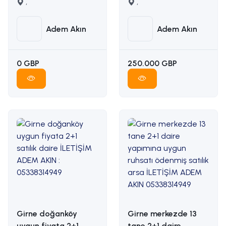
karşılığı arazi
,
manzaralı satılık arsa
,
İLETİŞİM ADEM AKIN
İLETİŞİM: ADEM AKIN
05338314949
05338314949
Adem Akın
Adem Akın
0 GBP
250.000 GBP
Girne doğanköy
Girne merkezde 13
uygun fiyata 2+1
tane 2+1 daire