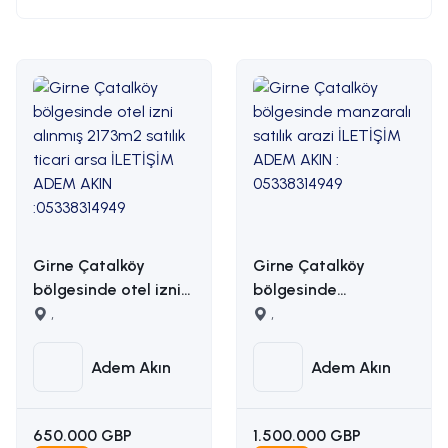
Girne Çatalköy
Girne Çatalköy
bölgesinde otel izni
bölgesinde
alınmış 2173m2 satılık
,
manzaralı satılık
,
ticari arsa İLETİŞİM
arazi İLETİŞİM ADEM
ADEM AKIN
AKIN : 05338314949
Adem Akın
Adem Akın
:05338314949
650.000 GBP
1.500.000 GBP