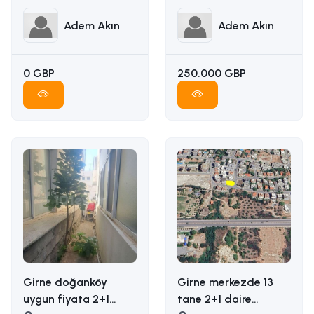
İLETİŞİM ADEM AKIN
İLETİŞİM: ADEM AKIN
05338314949
05338314949
Adem Akın
Adem Akın
0 GBP
250.000 GBP
Girne doğanköy
Girne merkezde 13
uygun fiyata 2+1
tane 2+1 daire