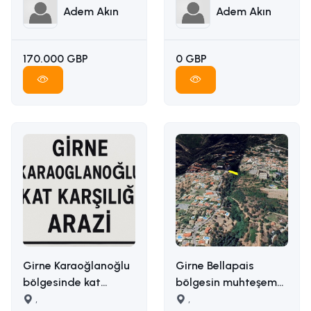
05338314949
05338314949
Adem Akın
Adem Akın
170.000 GBP
0 GBP
Girne Karaoğlanoğlu
Girne Bellapais
bölgesinde kat
bölgesin muhteşem
karşılığı arazi
,
manzaralı satılık arsa
,