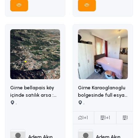
Girne bellapais köy
Girne Karaoglanoglu
içinde satılık arsa :
bolgesinde full esyali
İLETİŞİM: ADEM AKIN
,
satilik 1+1 daire
,
05338314949
İLETİŞİM ADEM AKIN :
05338314949
1+1
1+1
1
Adem Akın
Adem Akın