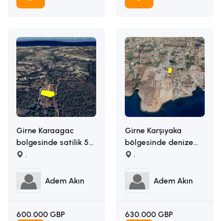
Girne Karaagac
Girne Karşıyaka
bolgesinde satilik 5
bölgesinde denize
donum satilik arazi
,
yakın uygun fiyata
,
İLETİŞİM ADEM AKIN :
5163m2 alana sahip
05338314949
satılık arazi İLETİŞİM
Adem Akın
Adem Akın
ADEM AKIN
05338314949
600.000 GBP
630.000 GBP