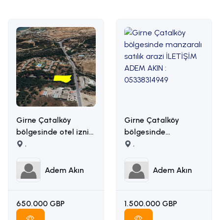
Girne Çatalköy
Girne Çatalköy
bölgesinde otel izni
bölgesinde
alınmış 2173m2 satılık
,
manzaralı satılık
,
ticari arsa İLETİŞİM
arazi İLETİŞİM ADEM
ADEM AKIN
AKIN : 05338314949
Adem Akın
Adem Akın
:05338314949
650.000 GBP
1.500.000 GBP