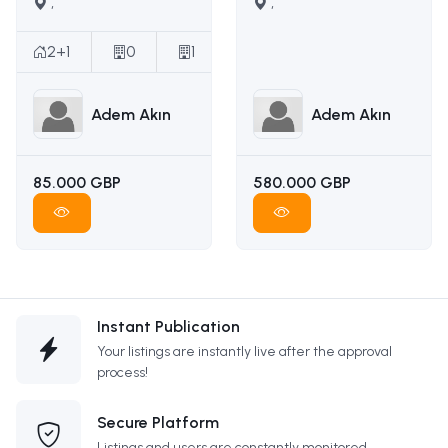
satılık daire İLETİŞİM
,
yapımına uygun
,
ADEM AKIN :
ruhsatı ödenmiş
05338314949
satılık arsa İLETİŞİM
2+1
0
1
ADEM AKIN
05338314949
Adem Akın
Adem Akın
85.000 GBP
580.000 GBP
Instant Publication
Your listings are instantly live after the approval
process!
Secure Platform
Listings and users are constantly monitored.