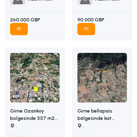
260.000 GBP
90.000 GBP
Girne Ozankoy
Girne bellapais
bolgesinde 557 m2
bölgesinde kat
satilik arsa İLETİŞİM
,
karşılığı arazi
,
ADEM AKIN :
İLETİŞİM ADEM AKIN :