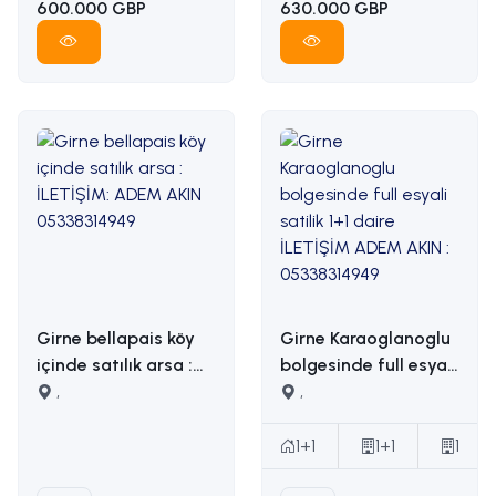
600.000 GBP
630.000 GBP
Girne bellapais köy
Girne Karaoglanoglu
içinde satılık arsa :
bolgesinde full esyali
İLETİŞİM: ADEM AKIN
,
satilik 1+1 daire
,
05338314949
İLETİŞİM ADEM AKIN :
05338314949
1+1
1+1
1