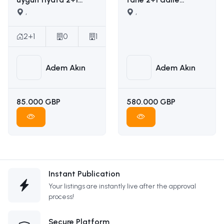
satılık daire İLETİŞİM
,
yapımına uygun
,
ADEM AKIN :
ruhsatı ödenmiş
05338314949
satılık arsa İLETİŞİM
2+1
0
1
ADEM AKIN
05338314949
Adem Akın
Adem Akın
85.000 GBP
580.000 GBP
Instant Publication
Your listings are instantly live after the approval
process!
Secure Platform