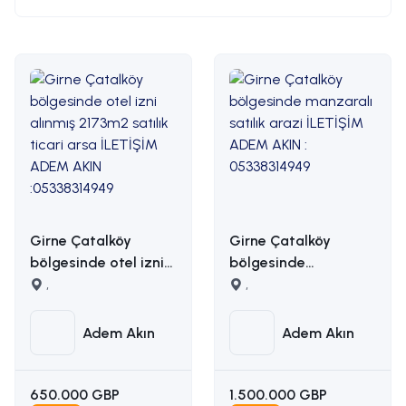
Girne Çatalköy
Girne Çatalköy
bölgesinde otel izni
bölgesinde
alınmış 2173m2 satılık
,
manzaralı satılık
,
ticari arsa İLETİŞİM
arazi İLETİŞİM ADEM
ADEM AKIN
AKIN : 05338314949
Adem Akın
Adem Akın
:05338314949
650.000 GBP
1.500.000 GBP