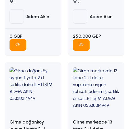
karşılığı arazi
,
manzaralı satılık arsa
,
İLETİŞİM ADEM AKIN
İLETİŞİM: ADEM AKIN
05338314949
05338314949
Adem Akın
Adem Akın
0 GBP
250.000 GBP
Girne doğanköy
Girne merkezde 13
uygun fiyata 2+1
tane 2+1 daire