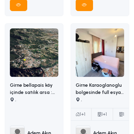
Girne bellapais köy
Girne Karaoglanoglu
içinde satılık arsa :
bolgesinde full esyali
İLETİŞİM: ADEM AKIN
,
satilik 1+1 daire
,
05338314949
İLETİŞİM ADEM AKIN :
05338314949
1+1
1+1
1
Adem Akın
Adem Akın