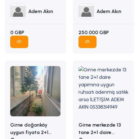
İLETİŞİM ADEM AKIN
İLETİŞİM: ADEM AKIN
05338314949
05338314949
Adem Akın
Adem Akın
0 GBP
250.000 GBP
Girne doğanköy
Girne merkezde 13
uygun fiyata 2+1
tane 2+1 daire