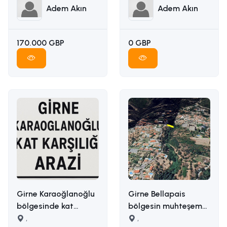
05338314949
05338314949
Adem Akın
Adem Akın
170.000 GBP
0 GBP
Girne Karaoğlanoğlu
Girne Bellapais
bölgesinde kat
bölgesin muhteşem
karşılığı arazi
,
manzaralı satılık arsa
,