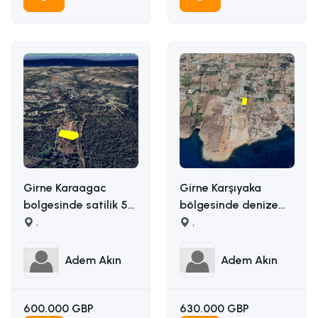
Girne Karaagac
Girne Karşıyaka
bolgesinde satilik 5
bölgesinde denize
donum satilik arazi
,
yakın uygun fiyata
,
İLETİŞİM ADEM AKIN :
5163m2 alana sahip
05338314949
satılık arazi İLETİŞİM
Adem Akın
Adem Akın
ADEM AKIN
05338314949
600.000 GBP
630.000 GBP