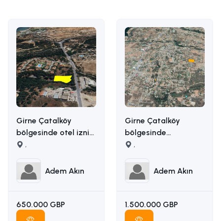
Girne Çatalköy
Girne Çatalköy
bölgesinde otel izni
bölgesinde
alınmış 2173m2 satılık
,
manzaralı satılık
,
ticari arsa İLETİŞİM
arazi İLETİŞİM ADEM
ADEM AKIN
AKIN : 05338314949
Adem Akın
Adem Akın
:05338314949
650.000 GBP
1.500.000 GBP