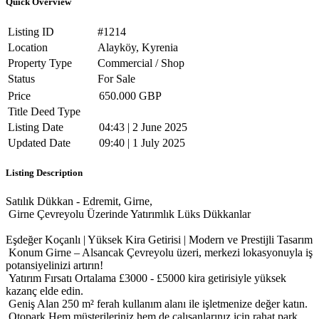
Quick Overview
Listing ID
#1214
Location
Alayköy, Kyrenia
Property Type
Commercial / Shop
Status
For Sale
Price
650.000 GBP
Title Deed Type
Listing Date
04:43 | 2 June 2025
Updated Date
09:40 | 1 July 2025
Listing Description
Satılık Dükkan - Edremit, Girne,
Girne Çevreyolu Üzerinde Yatırımlık Lüks Dükkanlar
Eşdeğer Koçanlı | Yüksek Kira Getirisi | Modern ve Prestijli Tasarım
Konum Girne – Alsancak Çevreyolu üzeri, merkezi lokasyonuyla iş
potansiyelinizi artırın!
Yatırım Fırsatı Ortalama £3000 - £5000 kira getirisiyle yüksek
kazanç elde edin.
Geniş Alan 250 m² ferah kullanım alanı ile işletmenize değer katın.
Otopark Hem müşterileriniz hem de çalışanlarınız için rahat park