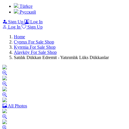
Türkçe
Pусский
Sign Up
Log In
Log In
Sign Up
Home
Cyprus For Sale Shop
Kyrenia For Sale Shop
Alayköy For Sale Shop
Satılık Dükkan Edremit - Yatırımlık Lüks Dükkanlar
All Photos