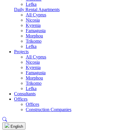
Lefka
Daily Rental Apartments
All Cyprus
Nicosia
Kyrenia
Famagusta
Morphou
Trikomo
Lefka
Projects
All Cyprus
Nicosia
Kyrenia
Famagusta
Morphou
Trikomo
Lefka
Consultants
Offices
Offices
Construction Companies
English