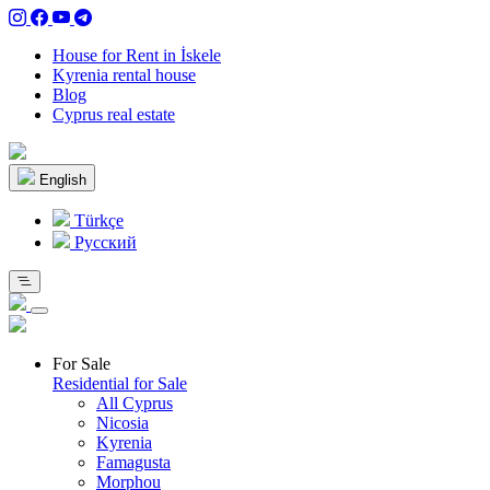
House for Rent in İskele
Kyrenia rental house
Blog
Cyprus real estate
English
Türkçe
Pусский
For Sale
Residential for Sale
All Cyprus
Nicosia
Kyrenia
Famagusta
Morphou