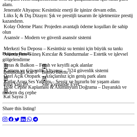
alanı.
Jeneratör Altyapısı: Kesintisiz enerji ile işinize devam edin.
Lüks İç & Dış Dizayn: Şık ve prestijli tasarım ile işletmenize prestij
kazandırın.
Kolay Ödeme Planı: Projeden avantajlı ödeme koşulları ile sahip
olun
Asansör – Modern ve güvenli asansör sistemi
Merkezi Su Deposu – Kesintisiz su temini için büyük su tankı
Alüminyum Güneş Kırıcılar & Sundurmalar – Estetik ve işlevsel
Property Details
gölgelendirme
Teras & Balkon – Ferah ve keyifli açık alanlar
Kamera ve Güvenlik Altyapısı – 7/24 güvenlik sistemi
Bulunduğu Kat
0
Banyo Sayısı
1
Özel Açık Otopark – Araçlarınız için geniş park alanı
Katlar Arası Ses Yalıtımı – Sessiz ve huzurlu bir yaşam alanı
Bina Yaşı
89
Site İçerisinde
Evet
İzole Cephe Kaplaması & Alüminyum Doğrama – Dayanıklı ve
modern dış cephe
Kat Sayısı
3
Share this listing!