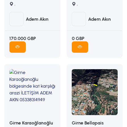
satilik arsa İLETİŞİM
,
karşılığı arazi
,
ADEM AKIN :
İLETİŞİM ADEM AKIN :
05338314949
05338314949
Adem Akın
Adem Akın
170.000 GBP
0 GBP
Girne Karaoğlanoğlu
Girne Bellapais