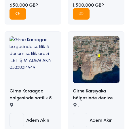
650.000 GBP
1.500.000 GBP
Girne Karaagac
Girne Karşıyaka
bolgesinde satilik 5
bölgesinde denize
donum satilik arazi
,
yakın uygun fiyata
,
İLETİŞİM ADEM AKIN :
5163m2 alana sahip
05338314949
satılık arazi İLETİŞİM
Adem Akın
Adem Akın
ADEM AKIN