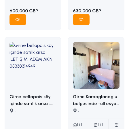
05338314949
600.000 GBP
630.000 GBP
Girne bellapais köy
Girne Karaoglanoglu
içinde satılık arsa :
bolgesinde full esyali
İLETİŞİM: ADEM AKIN
,
satilik 1+1 daire
,
05338314949
İLETİŞİM ADEM AKIN :
05338314949
1+1
1+1
1