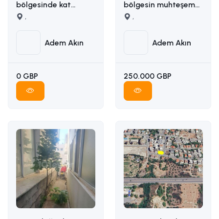
bölgesinde kat
bölgesin muhteşem
karşılığı arazi
,
manzaralı satılık arsa
,
İLETİŞİM ADEM AKIN
İLETİŞİM: ADEM AKIN
05338314949
05338314949
Adem Akın
Adem Akın
0 GBP
250.000 GBP