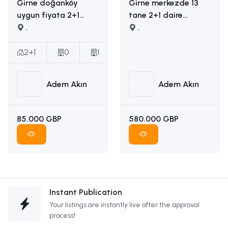
Girne doğanköy
Girne merkezde 13
uygun fiyata 2+1
tane 2+1 daire
satılık daire İLETİŞİM
,
yapımına uygun
,
ADEM AKIN :
ruhsatı ödenmiş
05338314949
satılık arsa İLETİŞİM
2+1
0
1
ADEM AKIN
05338314949
Adem Akın
Adem Akın
85.000 GBP
580.000 GBP
Instant Publication
Your listings are instantly live after the approval
process!