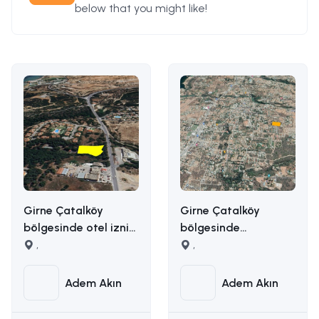
below that you might like!
Girne Çatalköy
Girne Çatalköy
bölgesinde otel izni
bölgesinde
alınmış 2173m2 satılık
,
manzaralı satılık
,
ticari arsa İLETİŞİM
arazi İLETİŞİM ADEM
ADEM AKIN
AKIN : 05338314949
Adem Akın
Adem Akın
:05338314949