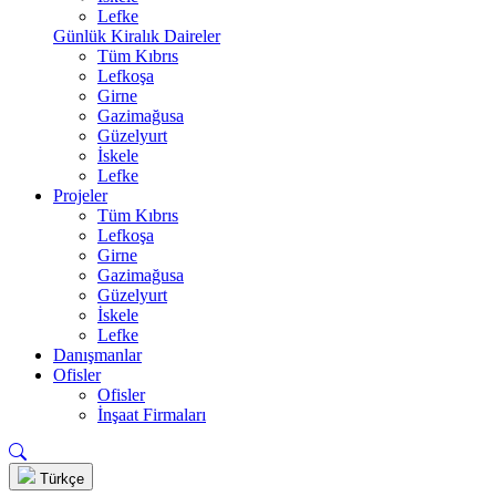
Lefke
Günlük Kiralık Daireler
Tüm Kıbrıs
Lefkoşa
Girne
Gazimağusa
Güzelyurt
İskele
Lefke
Projeler
Tüm Kıbrıs
Lefkoşa
Girne
Gazimağusa
Güzelyurt
İskele
Lefke
Danışmanlar
Ofisler
Ofisler
İnşaat Firmaları
Türkçe