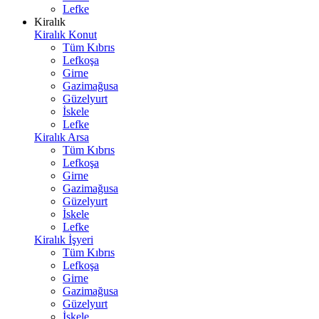
Lefke
Kiralık
Kiralık Konut
Tüm Kıbrıs
Lefkoşa
Girne
Gazimağusa
Güzelyurt
İskele
Lefke
Kiralık Arsa
Tüm Kıbrıs
Lefkoşa
Girne
Gazimağusa
Güzelyurt
İskele
Lefke
Kiralık İşyeri
Tüm Kıbrıs
Lefkoşa
Girne
Gazimağusa
Güzelyurt
İskele