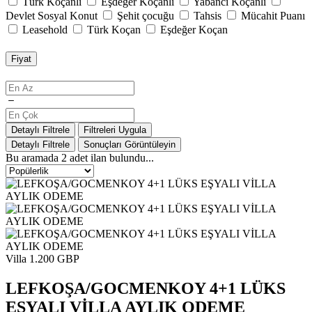
Türk Koçanlı
Eşdeğer Koçanlı
Yabancı Koçanlı
Devlet Sosyal Konut
Şehit çocuğu
Tahsis
Mücahit Puanı
Leasehold
Türk Koçan
Eşdeğer Koçan
Fiyat
Detaylı Filtrele
Filtreleri Uygula
Detaylı Filtrele
Sonuçları Görüntüleyin
Bu aramada
2
adet ilan bulundu...
Villa
1.200 GBP
LEFKOŞA/GOCMENKOY 4+1 LÜKS
EŞYALI VİLLA AYLIK ODEME