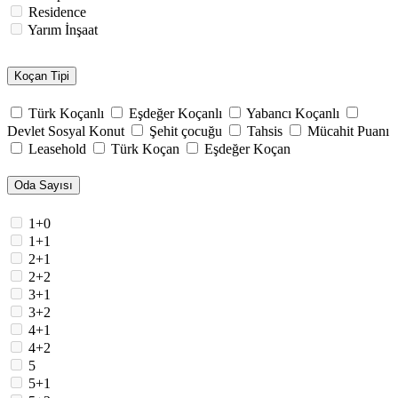
Residence
Yarım İnşaat
Koçan Tipi
Türk Koçanlı
Eşdeğer Koçanlı
Yabancı Koçanlı
Devlet Sosyal Konut
Şehit çocuğu
Tahsis
Mücahit Puanı
Leasehold
Türk Koçan
Eşdeğer Koçan
Oda Sayısı
1+0
1+1
2+1
2+2
3+1
3+2
4+1
4+2
5
5+1