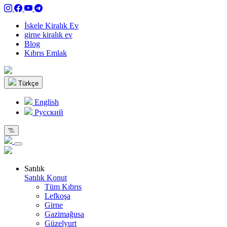
İskele Kiralık Ev
girne kiralık ev
Blog
Kıbrıs Emlak
Türkçe
English
Pусский
Satılık
Satılık Konut
Tüm Kıbrıs
Lefkoşa
Girne
Gazimağusa
Güzelyurt