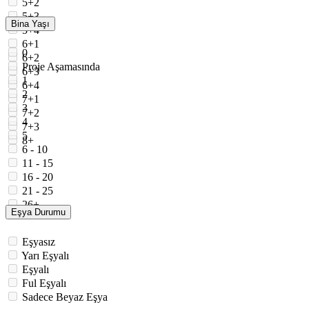
5+2
5+3
Bina Yaşı
5+4
6+1
0
6+2
Proje Aşamasında
6+3
1
6+4
2
7+1
3
7+2
4
7+3
5
8+
6 - 10
11 - 15
16 - 20
21 - 25
26+
Eşya Durumu
Eşyasız
Yarı Eşyalı
Eşyalı
Ful Eşyalı
Sadece Beyaz Eşya