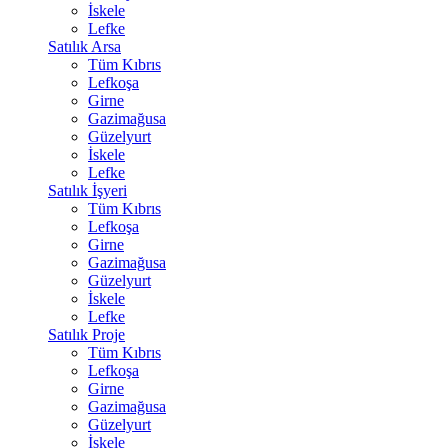
İskele
Lefke
Satılık Arsa
Tüm Kıbrıs
Lefkoşa
Girne
Gazimağusa
Güzelyurt
İskele
Lefke
Satılık İşyeri
Tüm Kıbrıs
Lefkoşa
Girne
Gazimağusa
Güzelyurt
İskele
Lefke
Satılık Proje
Tüm Kıbrıs
Lefkoşa
Girne
Gazimağusa
Güzelyurt
İskele