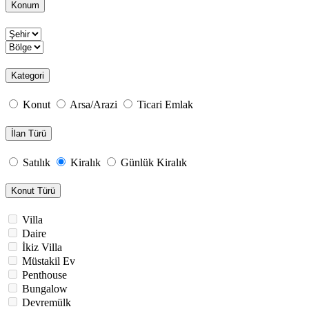
Konum
Kategori
Konut
Arsa/Arazi
Ticari Emlak
İlan Türü
Satılık
Kiralık
Günlük Kiralık
Konut Türü
Villa
Daire
İkiz Villa
Müstakil Ev
Penthouse
Bungalow
Devremülk