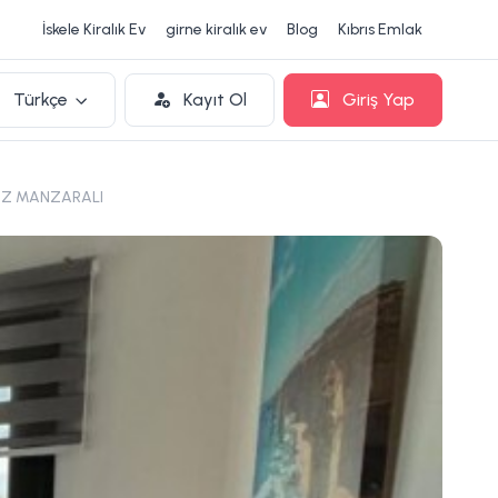
İskele Kiralık Ev
girne kiralık ev
Blog
Kıbrıs Emlak
Türkçe
Kayıt Ol
Giriş Yap
NIZ MANZARALI