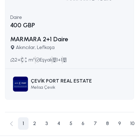
Daire
400 GBP
MARMARA 2+1 Daire
Akıncılar, Lefkoşa
2+1
. m²
Eşyalı
1+1
ÇEVİK PORT REAL ESTATE
Melisa Çevik
1
2
3
4
5
6
7
8
9
10