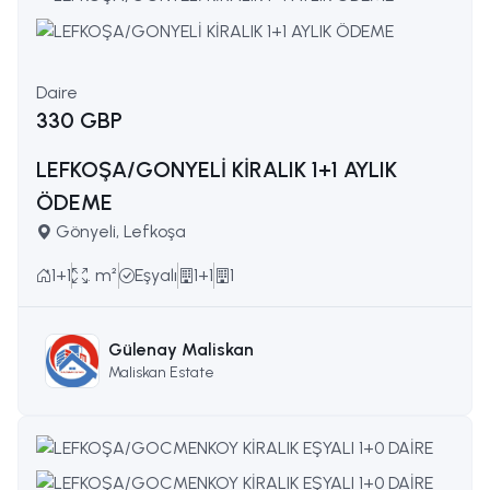
Daire
330 GBP
LEFKOŞA/GONYELİ KİRALIK 1+1 AYLIK
ÖDEME
Gönyeli, Lefkoşa
1+1
. m²
Eşyalı
1+1
1
Gülenay Maliskan
Maliskan Estate