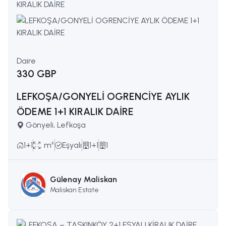
Daire
330 GBP
LEFKOŞA/GONYELİ OGRENCİYE AYLIK
ÖDEME 1+1 KIRALIK DAİRE
Gönyeli, Lefkoşa
1+1
. m²
Eşyalı
1+1
1
Gülenay Maliskan
Maliskan Estate