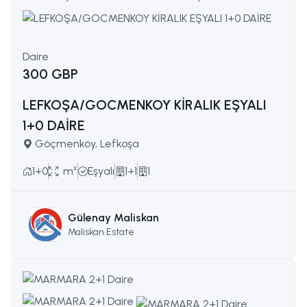
Daire
300 GBP
LEFKOŞA/GOCMENKOY KİRALIK EŞYALI
1+0 DAİRE
Göçmenköy, Lefkoşa
1+0
. m²
Eşyalı
1+1
1
Gülenay Maliskan
Maliskan Estate