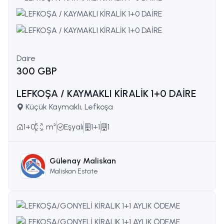
Daire
300 GBP
LEFKOŞA / KAYMAKLI KİRALİK 1+0 DAİRE
Küçük Kaymaklı, Lefkoşa
1+0
. m²
Eşyalı
1+1
1
Gülenay Maliskan
Maliskan Estate