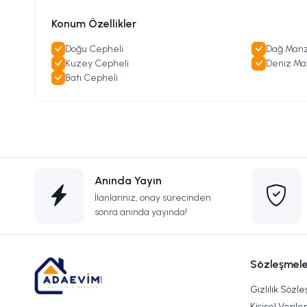
Konum Özellikler
Doğu Cepheli
Dağ Manz
Kuzey Cepheli
Deniz Ma
Batı Cepheli
Anında Yayın
İlanlarınız, onay sürecinden
sonra anında yayında!
Sözleşmele
Gizlilik Sözl
Kişisel Verile