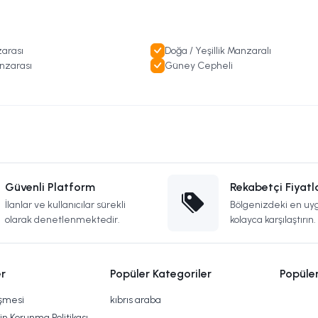
arası
Doğa / Yeşillik Manzaralı
nzarası
Güney Cepheli
Güvenli Platform
Rekabetçi Fiyatl
İlanlar ve kullanıcılar sürekli
Bölgenizdeki en uyg
olarak denetlenmektedir.
kolayca karşılaştırın.
r
Popüler Kategoriler
Popüle
eşmesi
kıbrıs araba
rin Korunma Politikası