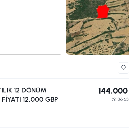
TILIK 12 DÖNÜM
144.000
İYATI 12,000 GBP
(
9.186.6