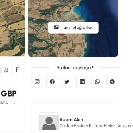
Tüm Fotoğraflar
Bu ilanı paylaşın !
 GBP
38,40
TL)
Adem Akın
Golden Elysium Estates Emlak Danışmal