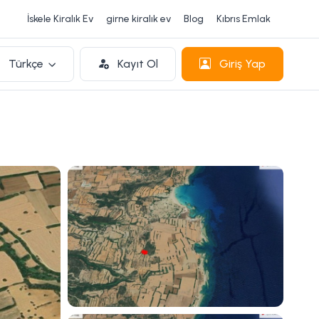
İskele Kiralık Ev
girne kiralık ev
Blog
Kıbrıs Emlak
Türkçe
Kayıt Ol
Giriş Yap