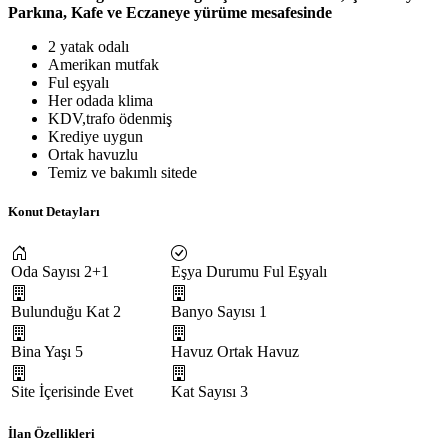
Parkına, Kafe ve Eczaneye yürüme mesafesinde
2 yatak odalı
Amerikan mutfak
Ful eşyalı
Her odada klima
KDV,trafo ödenmiş
Krediye uygun
Ortak havuzlu
Temiz ve bakımlı sitede
Konut Detayları
Oda Sayısı
2+1
Eşya Durumu
Ful Eşyalı
Bulunduğu Kat
2
Banyo Sayısı
1
Bina Yaşı
5
Havuz
Ortak Havuz
Site İçerisinde
Evet
Kat Sayısı
3
İlan Özellikleri