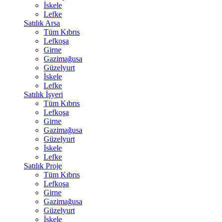
İskele
Lefke
Satılık Arsa
Tüm Kıbrıs
Lefkoşa
Girne
Gazimağusa
Güzelyurt
İskele
Lefke
Satılık İşyeri
Tüm Kıbrıs
Lefkoşa
Girne
Gazimağusa
Güzelyurt
İskele
Lefke
Satılık Proje
Tüm Kıbrıs
Lefkoşa
Girne
Gazimağusa
Güzelyurt
İskele