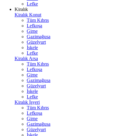
Lefke
Kiralık
Kiralık Konut
Tüm Kıbrıs
Lefkoşa
Girne
Gazimağusa
Güzelyurt
İskele
Lefke
Kiralık Arsa
Tüm Kıbrıs
Lefkoşa
Girne
Gazimağusa
Güzelyurt
İskele
Lefke
Kiralık İşyeri
Tüm Kıbrıs
Lefkoşa
Girne
Gazimağusa
Güzelyurt
İskele