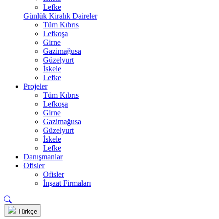
Lefke
Günlük Kiralık Daireler
Tüm Kıbrıs
Lefkoşa
Girne
Gazimağusa
Güzelyurt
İskele
Lefke
Projeler
Tüm Kıbrıs
Lefkoşa
Girne
Gazimağusa
Güzelyurt
İskele
Lefke
Danışmanlar
Ofisler
Ofisler
İnşaat Firmaları
Türkçe