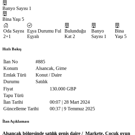
Banyo Sayısı
1
Bina Yaşı
5
Oda Sayısı
Eşya Durumu
Ful
Bulunduğu
Banyo
Bina
2+1
Eşyalı
Kat
2
Sayısı
1
Yaşı
5
Hızlı Bakış
İlan No
#885
Konum
Alsancak, Girne
Emlak Türü
Konut / Daire
Durumu
Satılık
Fiyat
130.000 GBP
Tapu Türü
İlan Tarihi
00:07 | 28 Mart 2024
Güncelleme Tarihi
00:37 | 9 Temmuz 2025
İlan Açıklaması
Alsancak bölgesinde satılık geniş daire /
Markete, Çocuk oyun