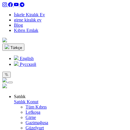
İskele Kiralık Ev
girne kiralık ev
Blog
Kıbrıs Emlak
Türkçe
English
Pусский
Satılık
Satılık Konut
Tüm Kıbrıs
Lefkoşa
Girne
Gazimağusa
Güzelyurt