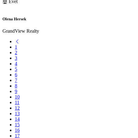
Evet
Olena Hersek
GrandView Realty
1
2
3
4
5
6
7
8
9
10
11
12
13
14
15
16
17