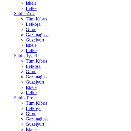
İskele
Lefke
Satılık Arsa
Tüm Kıbrıs
Lefkoşa
Girne
Gazimağusa
Güzelyurt
İskele
Lefke
Satılık İşyeri
Tüm Kıbrıs
Lefkoşa
Girne
Gazimağusa
Güzelyurt
İskele
Lefke
Satılık Proje
Tüm Kıbrıs
Lefkoşa
Girne
Gazimağusa
Güzelyurt
İskele