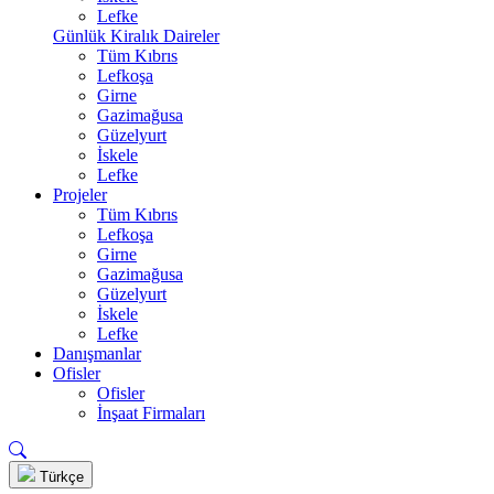
Lefke
Günlük Kiralık Daireler
Tüm Kıbrıs
Lefkoşa
Girne
Gazimağusa
Güzelyurt
İskele
Lefke
Projeler
Tüm Kıbrıs
Lefkoşa
Girne
Gazimağusa
Güzelyurt
İskele
Lefke
Danışmanlar
Ofisler
Ofisler
İnşaat Firmaları
Türkçe