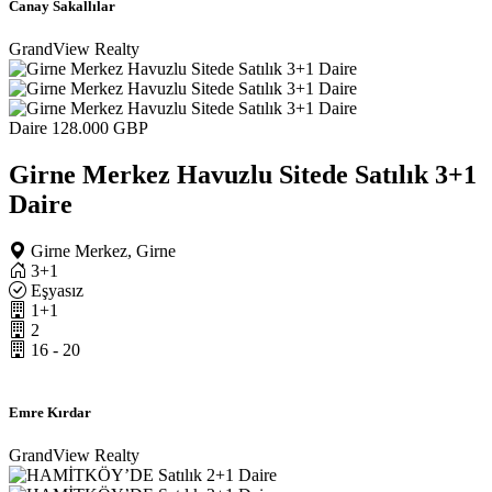
Canay Sakallılar
GrandView Realty
Daire
128.000 GBP
Girne Merkez Havuzlu Sitede Satılık 3+1
Daire
Girne Merkez, Girne
3+1
Eşyasız
1+1
2
16 - 20
Emre Kırdar
GrandView Realty