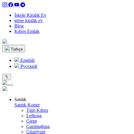
İskele Kiralık Ev
girne kiralık ev
Blog
Kıbrıs Emlak
Türkçe
English
Pусский
Satılık
Satılık Konut
Tüm Kıbrıs
Lefkoşa
Girne
Gazimağusa
Güzelyurt