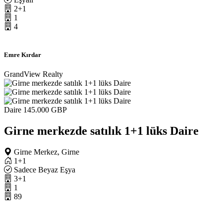
2+1
1
4
Emre Kırdar
GrandView Realty
Daire
145.000 GBP
Girne merkezde satılık 1+1 lüks Daire
Girne Merkez, Girne
1+1
Sadece Beyaz Eşya
3+1
1
89