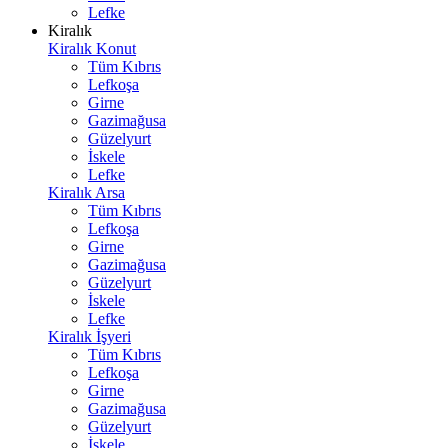
Lefke
Kiralık
Kiralık Konut
Tüm Kıbrıs
Lefkoşa
Girne
Gazimağusa
Güzelyurt
İskele
Lefke
Kiralık Arsa
Tüm Kıbrıs
Lefkoşa
Girne
Gazimağusa
Güzelyurt
İskele
Lefke
Kiralık İşyeri
Tüm Kıbrıs
Lefkoşa
Girne
Gazimağusa
Güzelyurt
İskele