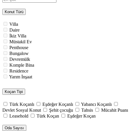
Konut Türü
Villa
Daire
İkiz Villa
Müstakil Ev
Penthouse
Bungalow
Devremülk
Komple Bina
Residence
Yarım İnşaat
Koçan Tipi
Türk Koçanlı
Eşdeğer Koçanlı
Yabancı Koçanlı
Devlet Sosyal Konut
Şehit çocuğu
Tahsis
Mücahit Puanı
Leasehold
Türk Koçan
Eşdeğer Koçan
Oda Sayısı