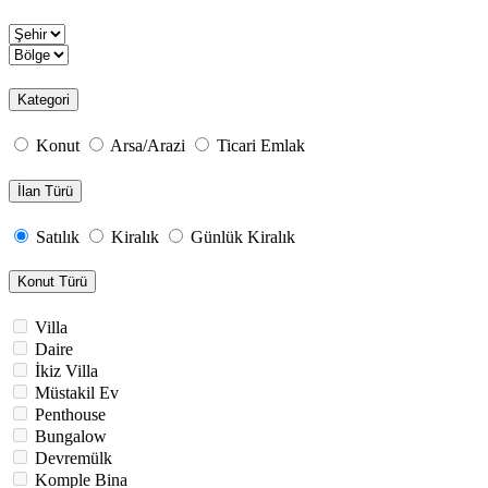
Kategori
Konut
Arsa/Arazi
Ticari Emlak
İlan Türü
Satılık
Kiralık
Günlük Kiralık
Konut Türü
Villa
Daire
İkiz Villa
Müstakil Ev
Penthouse
Bungalow
Devremülk
Komple Bina