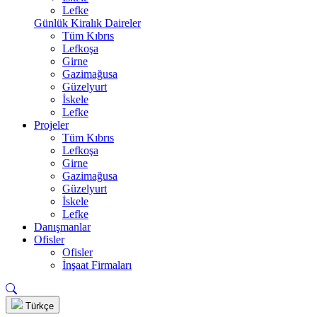
Lefke
Günlük Kiralık Daireler
Tüm Kıbrıs
Lefkoşa
Girne
Gazimağusa
Güzelyurt
İskele
Lefke
Projeler
Tüm Kıbrıs
Lefkoşa
Girne
Gazimağusa
Güzelyurt
İskele
Lefke
Danışmanlar
Ofisler
Ofisler
İnşaat Firmaları
Türkçe