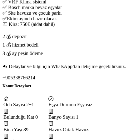
‏✅ VRF Klima sistemi
‏✅ Bosch marka beyaz eşyalar
‏✅ Site havuzu ve çocuk parkı
💷 Kira: 750£ (aidat dahil)
‏💰 2 depozit
‏💰 1 hizmet bedeli
‏💰 3 ay peşin ödeme
‏📲 Detaylar ve bilgi için WhatsApp’tan iletişime geçebilirsiniz.
+905338766214
Konut Detayları
Oda Sayısı
2+1
Eşya Durumu
Eşyasız
Bulunduğu Kat
0
Banyo Sayısı
1
Bina Yaşı
89
Havuz
Ortak Havuz