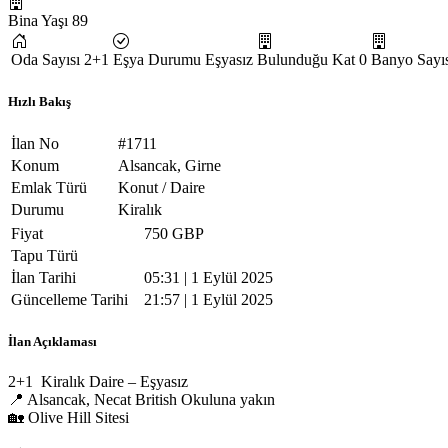
Bina Yaşı
89
Oda Sayısı
2+1
Eşya Durumu
Eşyasız
Bulunduğu Kat
0
Banyo Sayıs
Hızlı Bakış
İlan No
#1711
Konum
Alsancak, Girne
Emlak Türü
Konut / Daire
Durumu
Kiralık
Fiyat
750 GBP
Tapu Türü
İlan Tarihi
05:31 | 1 Eylül 2025
Güncelleme Tarihi
21:57 | 1 Eylül 2025
İlan Açıklaması
‏ 2+1 Kiralık Daire – Eşyasız
‏📍 Alsancak, Necat British Okuluna yakın
‏🏡 Olive Hill Sitesi