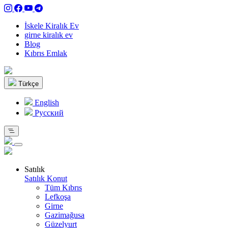
İskele Kiralık Ev
girne kiralık ev
Blog
Kıbrıs Emlak
Türkçe
English
Pусский
Satılık
Satılık Konut
Tüm Kıbrıs
Lefkoşa
Girne
Gazimağusa
Güzelyurt