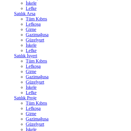
İskele
Lefke
Satılık Arsa
Tüm Kıbrıs
Lefkoşa
Girne
Gazimağusa
Güzelyurt
İskele
Lefke
Satılık İşyeri
Tüm Kıbrıs
Lefkoşa
Girne
Gazimağusa
Güzelyurt
İskele
Lefke
Satılık Proje
Tüm Kıbrıs
Lefkoşa
Girne
Gazimağusa
Güzelyurt
İskele