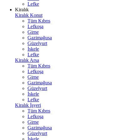
Lefke
Kiralık
Kiralık Konut
Tüm Kıbrıs
Lefkoşa
Girne
Gazimağusa
Güzelyurt
İskele
Lefke
Kiralık Arsa
Tüm Kıbrıs
Lefkoşa
Girne
Gazimağusa
Güzelyurt
İskele
Lefke
Kiralık İşyeri
Tüm Kıbrıs
Lefkoşa
Girne
Gazimağusa
Güzelyurt
İskele