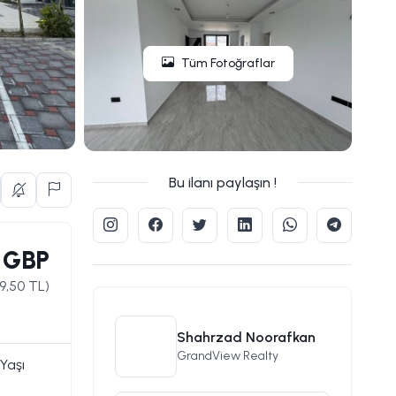
Tüm Fotoğraflar
Bu ilanı paylaşın !
 GBP
9,50
TL)
Shahrzad Noorafkan
GrandView Realty
Yaşı