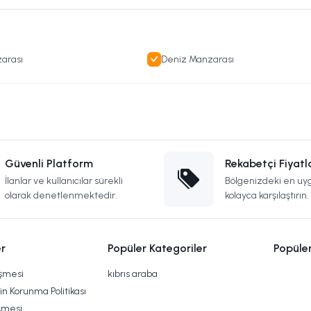
arası
Deniz Manzarası
Güvenli Platform
Rekabetçi Fiyatl
İlanlar ve kullanıcılar sürekli
Bölgenizdeki en uyg
olarak denetlenmektedir.
kolayca karşılaştırın.
r
Popüler Kategoriler
Popüle
eşmesi
kıbrıs araba
rin Korunma Politikası
şmesi