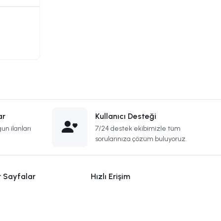
ar
Kullanıcı Desteği
un ilanları
7/24 destek ekibimizle tüm
sorularınıza çözüm buluyoruz.
r Sayfalar
Hızlı Erişim