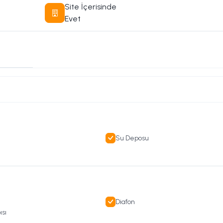
Site İçerisinde
Evet
Su Deposu
Diafon
ısı