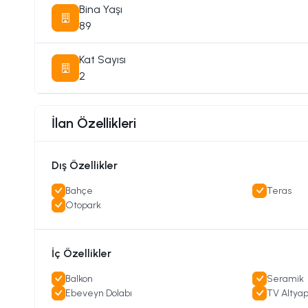
Bina Yaşı
89
Kat Sayısı
2
İlan Özellikleri
Dış Özellikler
Bahçe
Teras
Otopark
İç Özellikler
Balkon
Seramik
Ebeveyn Dolabı
TV Altyap