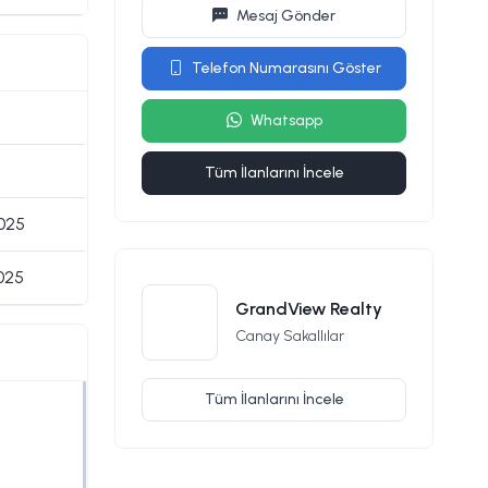
Mesaj Gönder
Telefon Numarasını Göster
Whatsapp
Tüm İlanlarını İncele
2025
2025
GrandView Realty
Canay Sakallılar
Tüm İlanlarını İncele