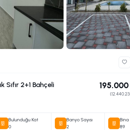
k Sıfır 2+1 Bahçeli
195.000
(
12.440.23
Bulunduğu Kat
Banyo Sayısı
Bina 
0
2
89