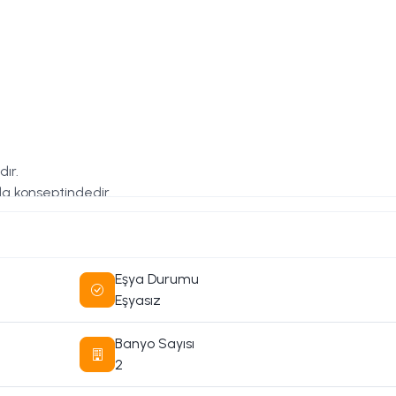
ır.
lla konseptindedir.
tı terasına sahiptir.
Eşya Durumu
Eşyasız
Banyo Sayısı
2