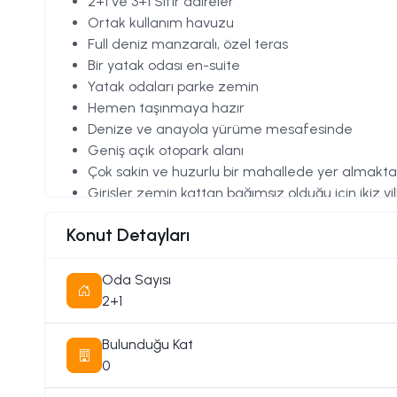
2+1 ve 3+1 Sıfır daireler
Ortak kullanım havuzu
Full deniz manzaralı, özel teras
Bir yatak odası en-suite
Yatak odaları parke zemin
Hemen taşınmaya hazır
Denize ve anayola yürüme mesafesinde
Geniş açık otopark alanı
Çok sakin ve huzurlu bir mahallede yer almaktad
Girişler zemin kattan bağımsız olduğu için ikiz vi
Alt katlar özel bahçeye, üst katlar ise geniş bir ça
Konut Detayları
Oda Sayısı
2+1
Bulunduğu Kat
0