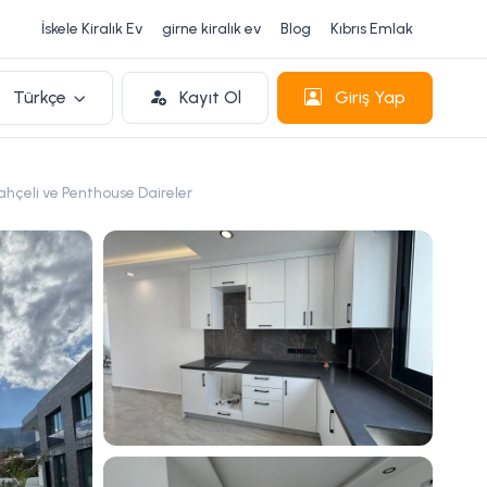
İskele Kiralık Ev
girne kiralık ev
Blog
Kıbrıs Emlak
Türkçe
Kayıt Ol
Giriş Yap
Bahçeli ve Penthouse Daireler