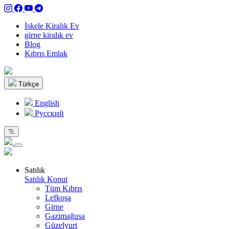
İskele Kiralık Ev
girne kiralık ev
Blog
Kıbrıs Emlak
Türkçe
English
Pусский
Satılık
Satılık Konut
Tüm Kıbrıs
Lefkoşa
Girne
Gazimağusa
Güzelyurt