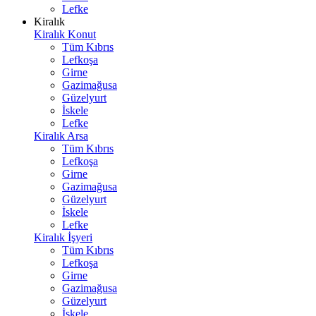
Lefke
Kiralık
Kiralık Konut
Tüm Kıbrıs
Lefkoşa
Girne
Gazimağusa
Güzelyurt
İskele
Lefke
Kiralık Arsa
Tüm Kıbrıs
Lefkoşa
Girne
Gazimağusa
Güzelyurt
İskele
Lefke
Kiralık İşyeri
Tüm Kıbrıs
Lefkoşa
Girne
Gazimağusa
Güzelyurt
İskele