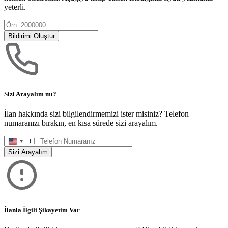
yeterli.
Bildirimi Oluştur
Sizi Arayalım mı?
İlan hakkında sizi bilgilendirmemizi ister misiniz? Telefon
numaranızı bırakın, en kısa sürede sizi arayalım.
+1
United
States
Sizi Arayalım
+1
İlanla İlgili Şikayetim Var