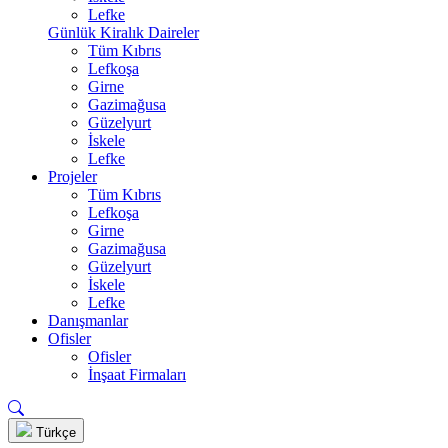
Lefke
Günlük Kiralık Daireler
Tüm Kıbrıs
Lefkoşa
Girne
Gazimağusa
Güzelyurt
İskele
Lefke
Projeler
Tüm Kıbrıs
Lefkoşa
Girne
Gazimağusa
Güzelyurt
İskele
Lefke
Danışmanlar
Ofisler
Ofisler
İnşaat Firmaları
Türkçe