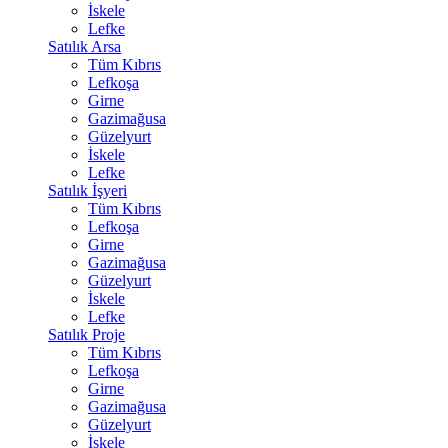
İskele
Lefke
Satılık Arsa
Tüm Kıbrıs
Lefkoşa
Girne
Gazimağusa
Güzelyurt
İskele
Lefke
Satılık İşyeri
Tüm Kıbrıs
Lefkoşa
Girne
Gazimağusa
Güzelyurt
İskele
Lefke
Satılık Proje
Tüm Kıbrıs
Lefkoşa
Girne
Gazimağusa
Güzelyurt
İskele