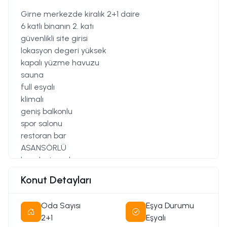
Girne merkezde kiralık 2+1 daire
6 katlı binanın 2. katı
güvenlikli site girisi
lokasyon degeri yüksek
kapalı yüzme havuzu
sauna
full esyalı
klimalı
geniş balkonlu
spor salonu
restoran bar
ASANSÖRLÜ
kapalı otopark
2 depozit 1 kira 1 hizmet bedeli
Konut Detayları
aidat dahi
restoran bar
Oda Sayısı
Eşya Durumu
ASANSÖRLÜ
2+1
Eşyalı
kapalı otopark