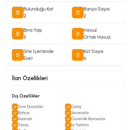
2 depozit 1 kira 1 hizmet bedeli
Bulunduğu Kat
Banyo Sayısı
aidat dahil
2
2
Bina Yaşı
Havuz
3
Ortak Havuz
Site İçerisinde
Kat Sayısı
Evet
6
İlan Özellikleri
Dış Özellikler
Sınır Duvarları
Garaj
Bahçe
Jeneratör
Asansör
Güvenlik Kamerası
Teras
Isı Yalıtımı