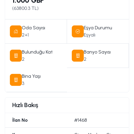
1.000 GBP
(
63800.3
TL)
Oda Sayısı
Eşya Durumu
2+1
Eşyalı
Bulunduğu Kat
Banyo Sayısı
2
2
Bina Yaşı
3
Hızlı Bakış
İlan No
#1468