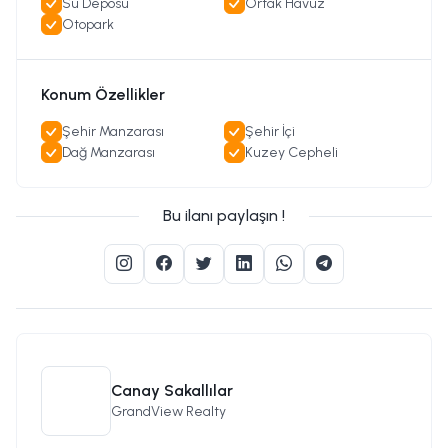
Su Deposu
Ortak Havuz
Otopark
Konum Özellikler
Şehir Manzarası
Şehir İçi
Dağ Manzarası
Kuzey Cepheli
Bu ilanı paylaşın !
Canay Sakallılar
GrandView Realty