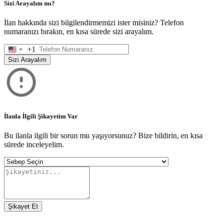
Sizi Arayalım mı?
İlan hakkında sizi bilgilendirmemizi ister misiniz? Telefon
numaranızı bırakın, en kısa sürede sizi arayalım.
+1
United
States
Sizi Arayalım
+1
İlanla İlgili Şikayetim Var
Bu ilanla ilgili bir sorun mu yaşıyorsunuz? Bize bildirin, en kısa
sürede inceleyelim.
Şikayet Et