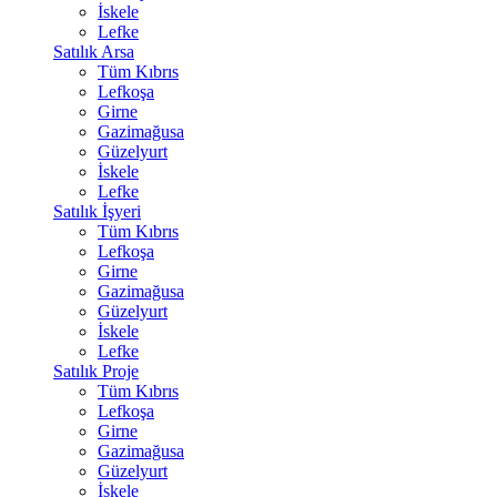
İskele
Lefke
Satılık Arsa
Tüm Kıbrıs
Lefkoşa
Girne
Gazimağusa
Güzelyurt
İskele
Lefke
Satılık İşyeri
Tüm Kıbrıs
Lefkoşa
Girne
Gazimağusa
Güzelyurt
İskele
Lefke
Satılık Proje
Tüm Kıbrıs
Lefkoşa
Girne
Gazimağusa
Güzelyurt
İskele