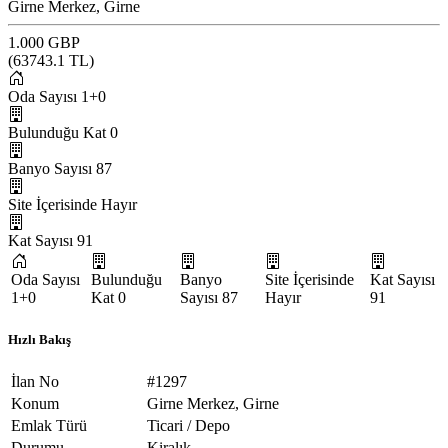
Girne Merkez, Girne
1.000 GBP
(
63743.1
TL)
Oda Sayısı
1+0
Bulunduğu Kat
0
Banyo Sayısı
87
Site İçerisinde
Hayır
Kat Sayısı
91
Oda Sayısı
Bulunduğu
Banyo
Site İçerisinde
Kat Sayısı
1+0
Kat
0
Sayısı
87
Hayır
91
Hızlı Bakış
İlan No
#1297
Konum
Girne Merkez, Girne
Emlak Türü
Ticari / Depo
Durumu
Kiralık