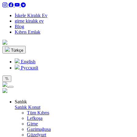
İskele Kiralık Ev
girne kiralık ev
Blog
Kıbrıs Emlak
Türkçe
English
Pусский
Satılık
Satılık Konut
Tüm Kıbrıs
Lefkoşa
Girne
Gazimağusa
Güzelyurt