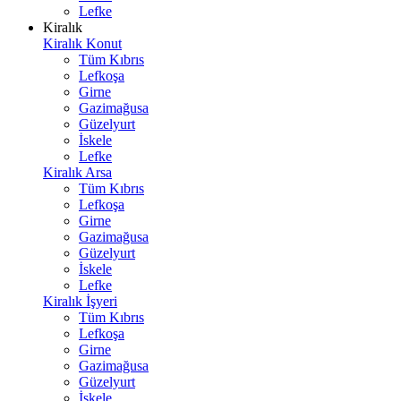
Lefke
Kiralık
Kiralık Konut
Tüm Kıbrıs
Lefkoşa
Girne
Gazimağusa
Güzelyurt
İskele
Lefke
Kiralık Arsa
Tüm Kıbrıs
Lefkoşa
Girne
Gazimağusa
Güzelyurt
İskele
Lefke
Kiralık İşyeri
Tüm Kıbrıs
Lefkoşa
Girne
Gazimağusa
Güzelyurt
İskele