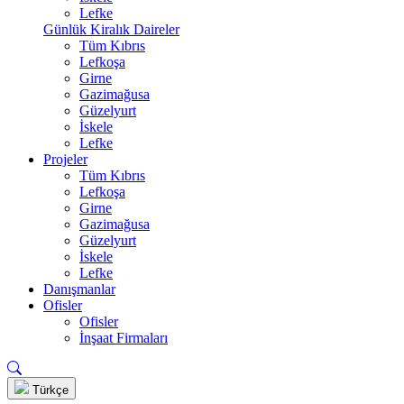
Lefke
Günlük Kiralık Daireler
Tüm Kıbrıs
Lefkoşa
Girne
Gazimağusa
Güzelyurt
İskele
Lefke
Projeler
Tüm Kıbrıs
Lefkoşa
Girne
Gazimağusa
Güzelyurt
İskele
Lefke
Danışmanlar
Ofisler
Ofisler
İnşaat Firmaları
Türkçe