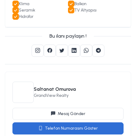
Klima
Balkon
Seramik
TV Altyapısı
Hidrofor
Bu ilanı paylaşın !
Saltanat Omurova
GrandView Realty
Mesaj Gönder
Telefon Numarasını Göster