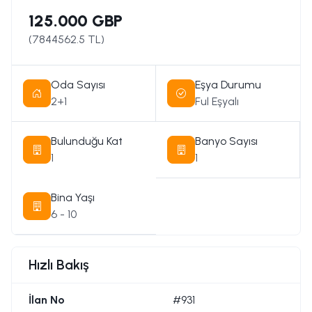
125.000 GBP
(
7844562.5
TL)
Oda Sayısı
Eşya Durumu
2+1
Ful Eşyalı
Bulunduğu Kat
Banyo Sayısı
1
1
Bina Yaşı
6 - 10
Hızlı Bakış
İlan No
#931