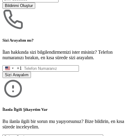
Bildirimi Oluştur
Sizi Arayalım mı?
İlan hakkında sizi bilgilendirmemizi ister misiniz? Telefon
numaranızı bırakın, en kısa sürede sizi arayalım.
+1
United
States
Sizi Arayalım
+1
İlanla İlgili Şikayetim Var
Bu ilanla ilgili bir sorun mu yaşıyorsunuz? Bize bildirin, en kısa
sürede inceleyelim.