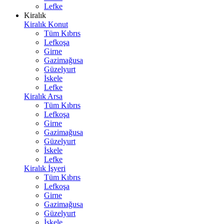
Lefke
Kiralık
Kiralık Konut
Tüm Kıbrıs
Lefkoşa
Girne
Gazimağusa
Güzelyurt
İskele
Lefke
Kiralık Arsa
Tüm Kıbrıs
Lefkoşa
Girne
Gazimağusa
Güzelyurt
İskele
Lefke
Kiralık İşyeri
Tüm Kıbrıs
Lefkoşa
Girne
Gazimağusa
Güzelyurt
İskele