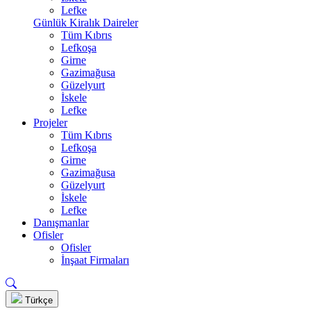
Lefke
Günlük Kiralık Daireler
Tüm Kıbrıs
Lefkoşa
Girne
Gazimağusa
Güzelyurt
İskele
Lefke
Projeler
Tüm Kıbrıs
Lefkoşa
Girne
Gazimağusa
Güzelyurt
İskele
Lefke
Danışmanlar
Ofisler
Ofisler
İnşaat Firmaları
Türkçe