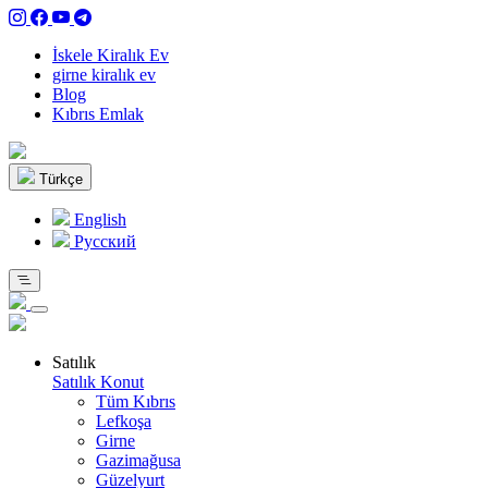
İskele Kiralık Ev
girne kiralık ev
Blog
Kıbrıs Emlak
Türkçe
English
Pусский
Satılık
Satılık Konut
Tüm Kıbrıs
Lefkoşa
Girne
Gazimağusa
Güzelyurt