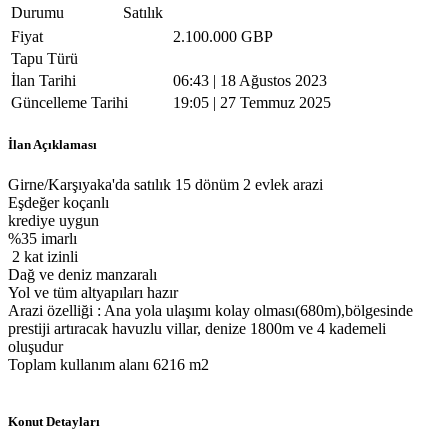
Durumu
Satılık
Fiyat
2.100.000 GBP
Tapu Türü
İlan Tarihi
06:43 | 18 Ağustos 2023
Güncelleme Tarihi
19:05 | 27 Temmuz 2025
İlan Açıklaması
Girne/Karşıyaka'da satılık 15 dönüm 2 evlek arazi
Eşdeğer koçanlı
krediye uygun
%35 imarlı
2 kat izinli
Dağ ve deniz manzaralı
Yol ve tüm altyapıları hazır
Arazi özelliği : Ana yola ulaşımı kolay olması(680m),bölgesinde
prestiji artıracak havuzlu villar, denize 1800m ve 4 kademeli
oluşudur
Toplam kullanım alanı 6216 m2
Konut Detayları