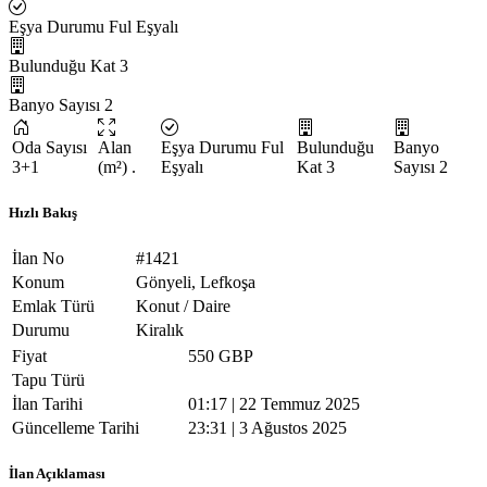
Eşya Durumu
Ful Eşyalı
Bulunduğu Kat
3
Banyo Sayısı
2
Oda Sayısı
Alan
Eşya Durumu
Ful
Bulunduğu
Banyo
3+1
(m²)
.
Eşyalı
Kat
3
Sayısı
2
Hızlı Bakış
İlan No
#1421
Konum
Gönyeli, Lefkoşa
Emlak Türü
Konut / Daire
Durumu
Kiralık
Fiyat
550 GBP
Tapu Türü
İlan Tarihi
01:17 | 22 Temmuz 2025
Güncelleme Tarihi
23:31 | 3 Ağustos 2025
İlan Açıklaması