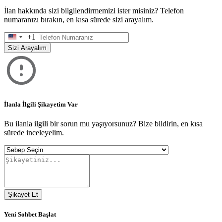
İlan hakkında sizi bilgilendirmemizi ister misiniz? Telefon
numaranızı bırakın, en kısa sürede sizi arayalım.
+1
United
States
Sizi Arayalım
+1
İlanla İlgili Şikayetim Var
Bu ilanla ilgili bir sorun mu yaşıyorsunuz? Bize bildirin, en kısa
sürede inceleyelim.
Şikayet Et
Yeni Sohbet Başlat