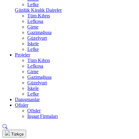
Lefke
Günlük Kiralık Daireler
Tüm Kıbrıs
Lefkoşa
Girne
Gazimağusa
Güzelyurt
İskele
Lefke
Projeler
Tüm Kıbrıs
Lefkoşa
Girne
Gazimağusa
Güzelyurt
İskele
Lefke
Danışmanlar
Ofisler
Ofisler
İnşaat Firmaları
Türkçe