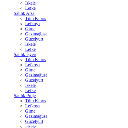
İskele
Lefke
Satılık Arsa
Tüm Kıbrıs
Lefkoşa
Girne
Gazimağusa
Güzelyurt
İskele
Lefke
Satılık İşyeri
Tüm Kıbrıs
Lefkoşa
Girne
Gazimağusa
Güzelyurt
İskele
Lefke
Satılık Proje
Tüm Kıbrıs
Lefkoşa
Girne
Gazimağusa
Güzelyurt
İskele