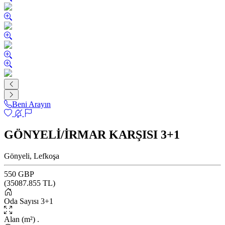
Beni Arayın
GÖNYELİ/İRMAR KARŞISI 3+1
Gönyeli, Lefkoşa
550 GBP
(
35087.855
TL)
Oda Sayısı
3+1
Alan (m²)
.