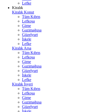
Lefke
Kiralık
Kiralık Konut
Tüm Kıbrıs
Lefkoşa
Girne
Gazimağusa
Güzelyurt
İskele
Lefke
Kiralık Arsa
Tüm Kıbrıs
Lefkoşa
Girne
Gazimağusa
Güzelyurt
İskele
Lefke
Kiralık İşyeri
Tüm Kıbrıs
Lefkoşa
Girne
Gazimağusa
Güzelyurt
İskele