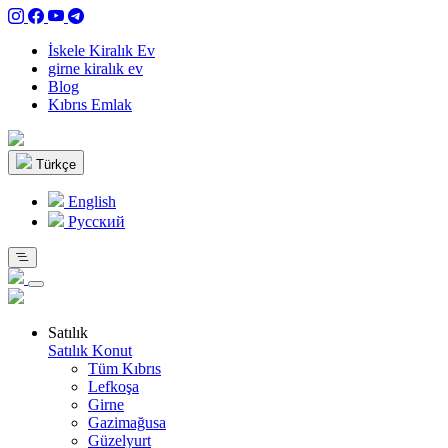
İskele Kiralık Ev
girne kiralık ev
Blog
Kıbrıs Emlak
Türkçe
English
Pусский
Satılık
Satılık Konut
Tüm Kıbrıs
Lefkoşa
Girne
Gazimağusa
Güzelyurt