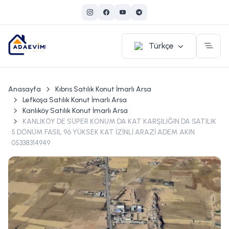
Türkçe
Anasayfa
Kıbrıs Satılık Konut İmarlı Arsa
Lefkoşa Satılık Konut İmarlı Arsa
Kanlıköy Satılık Konut İmarlı Arsa
KANLIKÖY DE SÜPER KONUM DA KAT KARŞILIĞIN DA SATILIK
5 DÖNÜM FASIL 96 YÜKSEK KAT İZİNLİ ARAZİ ADEM AKIN
05338314949