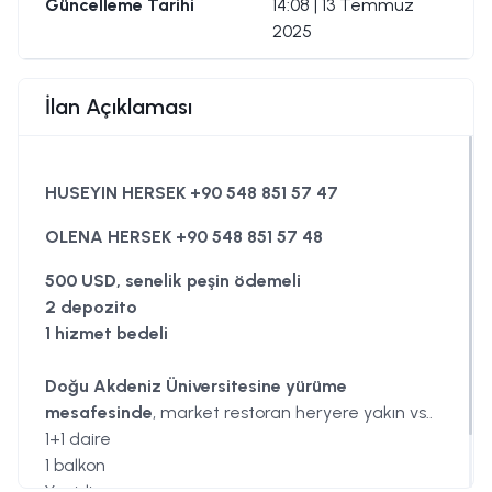
Güncelleme Tarihi
14:08 | 13 Temmuz
2025
İlan Açıklaması
HUSEYIN HERSEK +90 548 851 57 47
OLENA HERSEK +90 548 851 57 48
500 USD, senelik peşin ödemeli
2 depozito
1 hizmet bedeli
Doğu Akdeniz Üniversitesine yürüme
mesafesinde
, market restoran heryere yakın vs..
1+1 daire
1 balkon
Yenidir