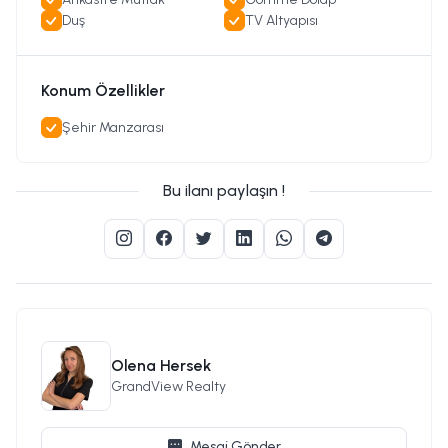
Duş
TV Altyapısı
Konum Özellikler
Şehir Manzarası
Bu ilanı paylaşın !
Olena Hersek
GrandView Realty
Mesaj Gönder