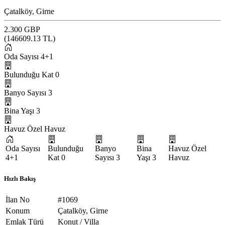
Çatalköy, Girne
2.300 GBP
(
146609.13
TL)
Oda Sayısı
4+1
Bulunduğu Kat
0
Banyo Sayısı
3
Bina Yaşı
3
Havuz
Özel Havuz
Oda Sayısı
Bulunduğu
Banyo
Bina
Havuz
Özel
4+1
Kat
0
Sayısı
3
Yaşı
3
Havuz
Hızlı Bakış
İlan No
#1069
Konum
Çatalköy, Girne
Emlak Türü
Konut / Villa