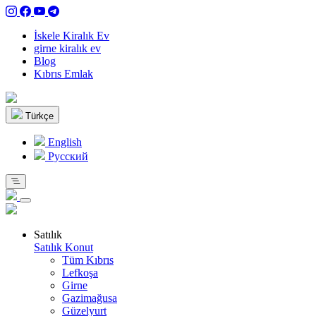
İskele Kiralık Ev
girne kiralık ev
Blog
Kıbrıs Emlak
Türkçe
English
Pусский
Satılık
Satılık Konut
Tüm Kıbrıs
Lefkoşa
Girne
Gazimağusa
Güzelyurt