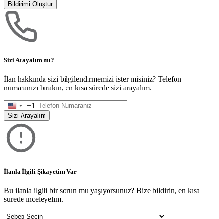
Bildirimi Oluştur
Sizi Arayalım mı?
İlan hakkında sizi bilgilendirmemizi ister misiniz? Telefon
numaranızı bırakın, en kısa sürede sizi arayalım.
+1
United
States
Sizi Arayalım
+1
İlanla İlgili Şikayetim Var
Bu ilanla ilgili bir sorun mu yaşıyorsunuz? Bize bildirin, en kısa
sürede inceleyelim.