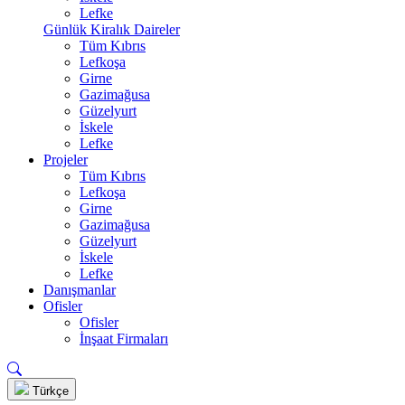
Lefke
Günlük Kiralık Daireler
Tüm Kıbrıs
Lefkoşa
Girne
Gazimağusa
Güzelyurt
İskele
Lefke
Projeler
Tüm Kıbrıs
Lefkoşa
Girne
Gazimağusa
Güzelyurt
İskele
Lefke
Danışmanlar
Ofisler
Ofisler
İnşaat Firmaları
Türkçe