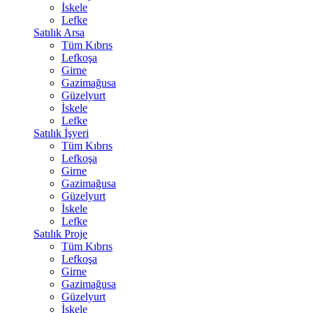
İskele
Lefke
Satılık Arsa
Tüm Kıbrıs
Lefkoşa
Girne
Gazimağusa
Güzelyurt
İskele
Lefke
Satılık İşyeri
Tüm Kıbrıs
Lefkoşa
Girne
Gazimağusa
Güzelyurt
İskele
Lefke
Satılık Proje
Tüm Kıbrıs
Lefkoşa
Girne
Gazimağusa
Güzelyurt
İskele