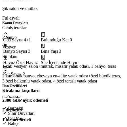
Şık salon ve mutfak
Ful eşyalı
Konut Detayları
Geniş teraslar
3 banyo
Oda Sayısı
4+1
Bulunduğu Kat
0
Vestyer
Banyo Sayısı
3
Bina Yaşı
3
Ev planı:
Havuz
Özel Havuz
Site İçerisinde
Hayır
1.kat: Vestyer, salon+mutfak, misafir yatak odası, 1 banyo, teras
Kat Sayısı
2
2.kat: ortak banyo, ebeveyn en-süite yatak odası+özel büyük teras,
3.özel balkonlu yatak odası, 4.özel teraslı yatak odası
İlan Özellikleri
Kiralama koşulları:
Dış Özellikler
2300 GBP aylık ödemeli
Barbekü
2 depozito
Sınır Duvarları
Çift Cam
1 hizmet bedeli
Bahçe