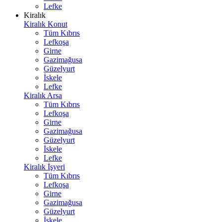
Lefke
Kiralık
Kiralık Konut
Tüm Kıbrıs
Lefkoşa
Girne
Gazimağusa
Güzelyurt
İskele
Lefke
Kiralık Arsa
Tüm Kıbrıs
Lefkoşa
Girne
Gazimağusa
Güzelyurt
İskele
Lefke
Kiralık İşyeri
Tüm Kıbrıs
Lefkoşa
Girne
Gazimağusa
Güzelyurt
İskele