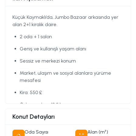
Küçük Kaymaklı’da, Jumbo Bazaar arkasında yer
alan 2+1 kiralık daire.
2 oda + 1 salon
Geniş ve kullanışlı yaşam alanı
Sessiz ve merkezi konum
Market, ulaşım ve sosyal alanlara yürüme
mesafesi
Kira: 550 £
Ödeme planı: 12.2.1
Konut Detayları
Detaylı bilgi için iletişime geçiniz
Oda Sayısı
Alan (m²)