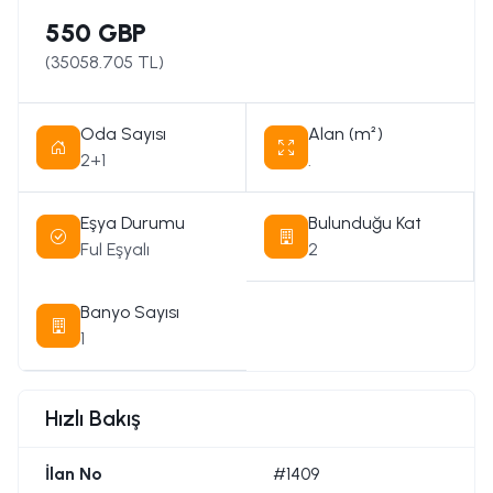
550 GBP
(
35058.705
TL)
Oda Sayısı
Alan (m²)
2+1
.
Eşya Durumu
Bulunduğu Kat
Ful Eşyalı
2
Banyo Sayısı
1
Hızlı Bakış
İlan No
#1409