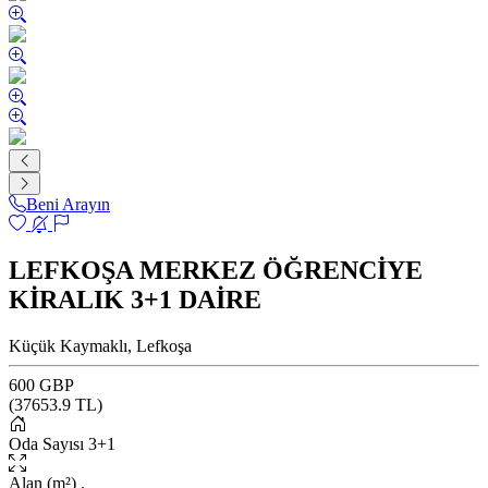
Beni Arayın
LEFKOŞA MERKEZ ÖĞRENCİYE
KİRALIK 3+1 DAİRE
Küçük Kaymaklı, Lefkoşa
600 GBP
(
37653.9
TL)
Oda Sayısı
3+1
Alan (m²)
.