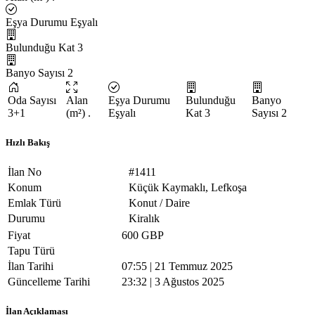
Eşya Durumu
Eşyalı
Bulunduğu Kat
3
Banyo Sayısı
2
Oda Sayısı
Alan
Eşya Durumu
Bulunduğu
Banyo
3+1
(m²)
.
Eşyalı
Kat
3
Sayısı
2
Hızlı Bakış
İlan No
#1411
Konum
Küçük Kaymaklı, Lefkoşa
Emlak Türü
Konut / Daire
Durumu
Kiralık
Fiyat
600 GBP
Tapu Türü
İlan Tarihi
07:55 | 21 Temmuz 2025
Güncelleme Tarihi
23:32 | 3 Ağustos 2025
İlan Açıklaması