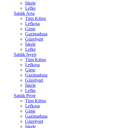
İskele
Lefke
Satılık Arsa
Tüm Kıbrıs
Lefkoşa
Girne
Gazimağusa
Güzelyurt
İskele
Lefke
Satılık İşyeri
Tüm Kıbrıs
Lefkoşa
Girne
Gazimağusa
Güzelyurt
İskele
Lefke
Satılık Proje
Tüm Kıbrıs
Lefkoşa
Girne
Gazimağusa
Güzelyurt
İskele