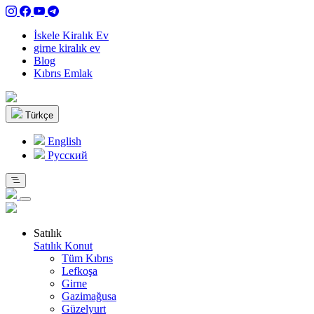
İskele Kiralık Ev
girne kiralık ev
Blog
Kıbrıs Emlak
Türkçe
English
Pусский
Satılık
Satılık Konut
Tüm Kıbrıs
Lefkoşa
Girne
Gazimağusa
Güzelyurt