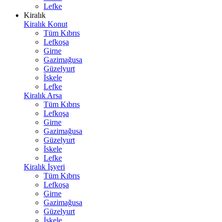
Lefke
Kiralık
Kiralık Konut
Tüm Kıbrıs
Lefkoşa
Girne
Gazimağusa
Güzelyurt
İskele
Lefke
Kiralık Arsa
Tüm Kıbrıs
Lefkoşa
Girne
Gazimağusa
Güzelyurt
İskele
Lefke
Kiralık İşyeri
Tüm Kıbrıs
Lefkoşa
Girne
Gazimağusa
Güzelyurt
İskele