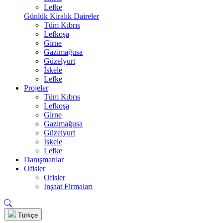
Lefke
Günlük Kiralık Daireler
Tüm Kıbrıs
Lefkoşa
Girne
Gazimağusa
Güzelyurt
İskele
Lefke
Projeler
Tüm Kıbrıs
Lefkoşa
Girne
Gazimağusa
Güzelyurt
İskele
Lefke
Danışmanlar
Ofisler
Ofisler
İnşaat Firmaları
Türkçe