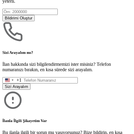
yeterli.
Bildirimi Oluştur
Sizi Arayalım mı?
İlan hakkında sizi bilgilendirmemizi ister misiniz? Telefon
numaranızı bırakın, en kısa sürede sizi arayalım.
+1
United
States
Sizi Arayalım
+1
İlanla İlgili Şikayetim Var
Bu ilanla ilgili bir sorun mu yaşıyorsunuz? Bize bildirin, en kısa