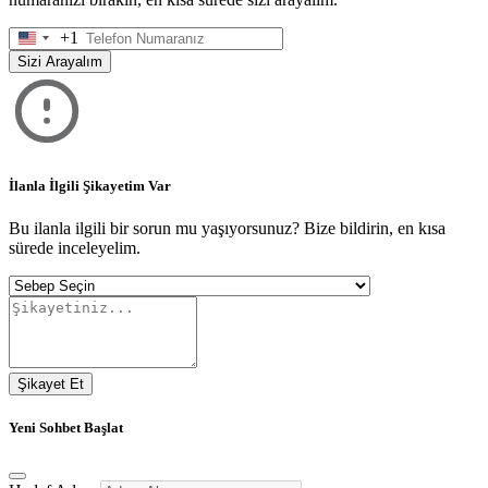
+1
United
States
Sizi Arayalım
+1
İlanla İlgili Şikayetim Var
Bu ilanla ilgili bir sorun mu yaşıyorsunuz? Bize bildirin, en kısa
sürede inceleyelim.
Şikayet Et
Yeni Sohbet Başlat