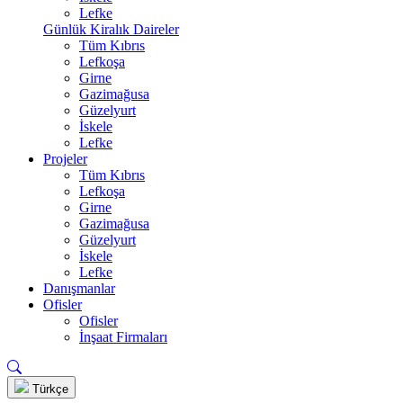
Lefke
Günlük Kiralık Daireler
Tüm Kıbrıs
Lefkoşa
Girne
Gazimağusa
Güzelyurt
İskele
Lefke
Projeler
Tüm Kıbrıs
Lefkoşa
Girne
Gazimağusa
Güzelyurt
İskele
Lefke
Danışmanlar
Ofisler
Ofisler
İnşaat Firmaları
Türkçe