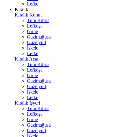
Lefke
Kiralık
Kiralık Konut
Tüm Kıbrıs
Lefkoşa
Girne
Gazimağusa
Güzelyurt
İskele
Lefke
Kiralık Arsa
Tüm Kıbrıs
Lefkoşa
Girne
Gazimağusa
Güzelyurt
İskele
Lefke
Kiralık İşyeri
Tüm Kıbrıs
Lefkoşa
Girne
Gazimağusa
Güzelyurt
İskele