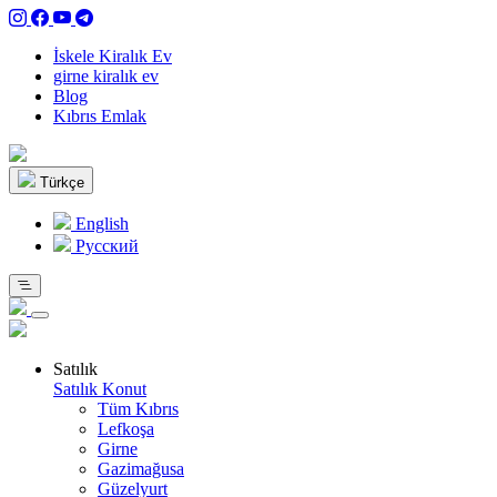
İskele Kiralık Ev
girne kiralık ev
Blog
Kıbrıs Emlak
Türkçe
English
Pусский
Satılık
Satılık Konut
Tüm Kıbrıs
Lefkoşa
Girne
Gazimağusa
Güzelyurt