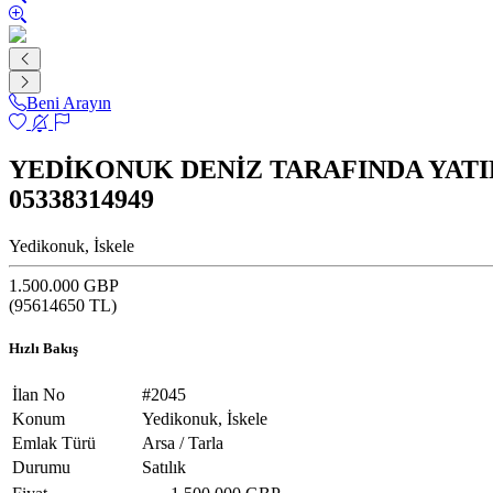
Beni Arayın
YEDİKONUK DENİZ TARAFINDA YATI
05338314949
Yedikonuk, İskele
1.500.000 GBP
(
95614650
TL)
Hızlı Bakış
İlan No
#2045
Konum
Yedikonuk, İskele
Emlak Türü
Arsa / Tarla
Durumu
Satılık