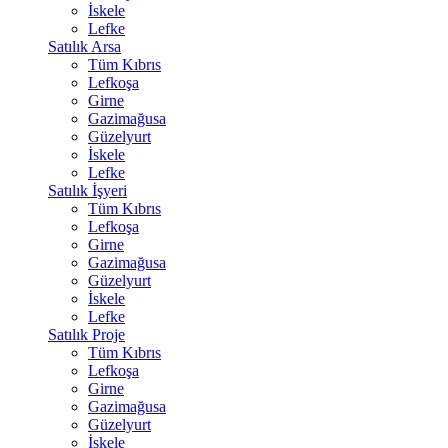
İskele
Lefke
Satılık Arsa
Tüm Kıbrıs
Lefkoşa
Girne
Gazimağusa
Güzelyurt
İskele
Lefke
Satılık İşyeri
Tüm Kıbrıs
Lefkoşa
Girne
Gazimağusa
Güzelyurt
İskele
Lefke
Satılık Proje
Tüm Kıbrıs
Lefkoşa
Girne
Gazimağusa
Güzelyurt
İskele