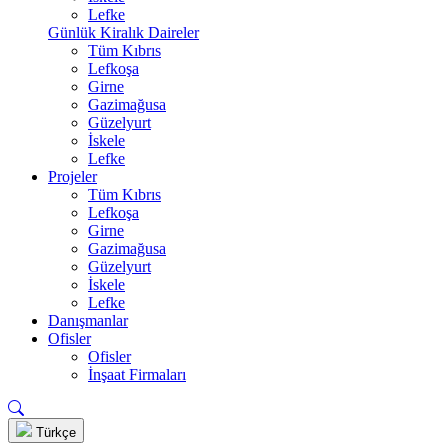
Lefke
Günlük Kiralık Daireler
Tüm Kıbrıs
Lefkoşa
Girne
Gazimağusa
Güzelyurt
İskele
Lefke
Projeler
Tüm Kıbrıs
Lefkoşa
Girne
Gazimağusa
Güzelyurt
İskele
Lefke
Danışmanlar
Ofisler
Ofisler
İnşaat Firmaları
Türkçe