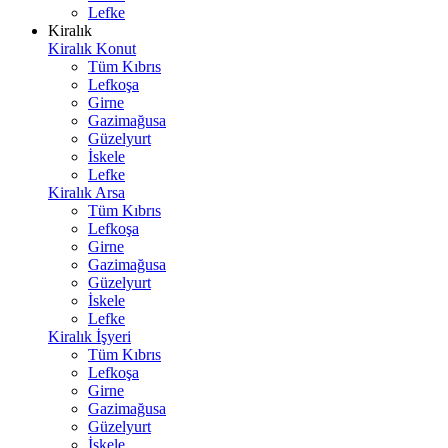
Lefke
Kiralık
Kiralık Konut
Tüm Kıbrıs
Lefkoşa
Girne
Gazimağusa
Güzelyurt
İskele
Lefke
Kiralık Arsa
Tüm Kıbrıs
Lefkoşa
Girne
Gazimağusa
Güzelyurt
İskele
Lefke
Kiralık İşyeri
Tüm Kıbrıs
Lefkoşa
Girne
Gazimağusa
Güzelyurt
İskele