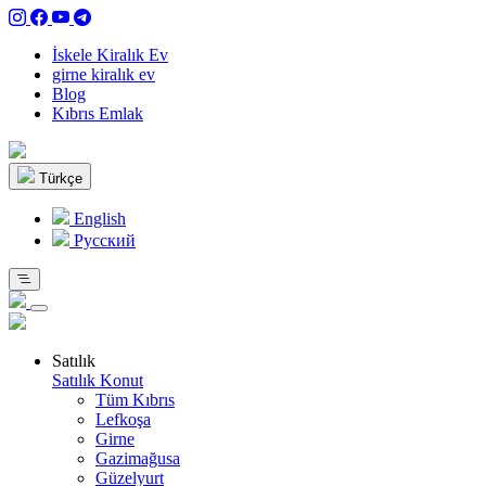
İskele Kiralık Ev
girne kiralık ev
Blog
Kıbrıs Emlak
Türkçe
English
Pусский
Satılık
Satılık Konut
Tüm Kıbrıs
Lefkoşa
Girne
Gazimağusa
Güzelyurt