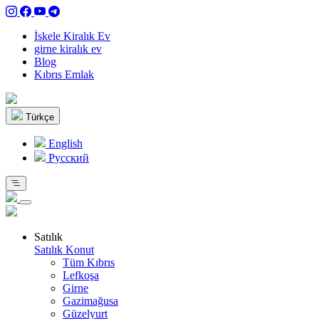
İskele Kiralık Ev
girne kiralık ev
Blog
Kıbrıs Emlak
Türkçe
English
Pусский
Satılık
Satılık Konut
Tüm Kıbrıs
Lefkoşa
Girne
Gazimağusa
Güzelyurt