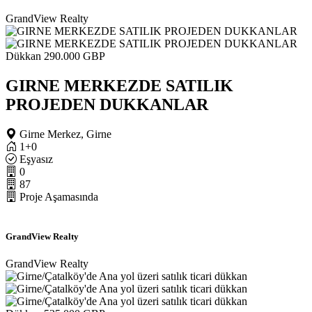
GrandView Realty
Dükkan
290.000 GBP
GIRNE MERKEZDE SATILIK
PROJEDEN DUKKANLAR
Girne Merkez, Girne
1+0
Eşyasız
0
87
Proje Aşamasında
GrandView Realty
GrandView Realty