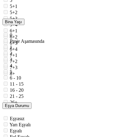
5
5+1
5+2
5+3
Bina Yaşı
5+4
6+1
0
6+2
Proje Aşamasında
6+3
1
6+4
2
7+1
3
7+2
4
7+3
5
8+
6 - 10
11 - 15
16 - 20
21 - 25
26+
Eşya Durumu
Eşyasız
Yarı Eşyalı
Eşyalı
Ful Eşyalı