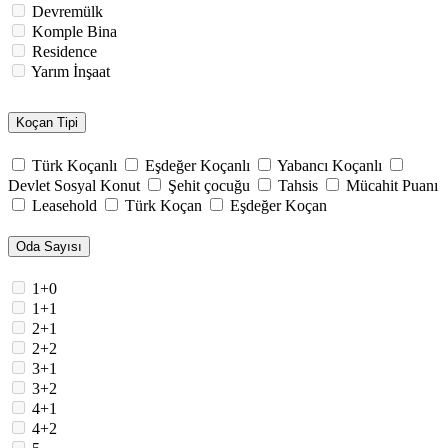
Devremülk
Komple Bina
Residence
Yarım İnşaat
Koçan Tipi
Türk Koçanlı
Eşdeğer Koçanlı
Yabancı Koçanlı
Devlet Sosyal Konut
Şehit çocuğu
Tahsis
Mücahit Puanı
Leasehold
Türk Koçan
Eşdeğer Koçan
Oda Sayısı
1+0
1+1
2+1
2+2
3+1
3+2
4+1
4+2