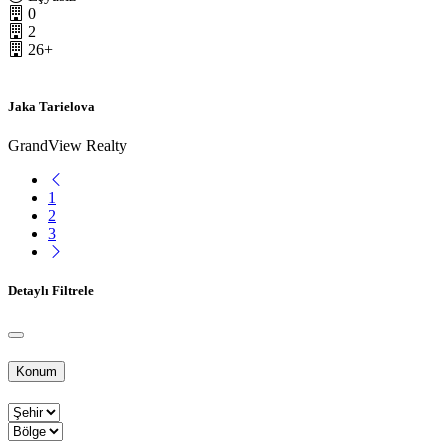
0
2
26+
Jaka Tarielova
GrandView Realty
1
2
3
Detaylı Filtrele
Konum