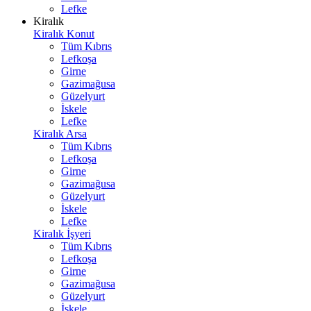
Lefke
Kiralık
Kiralık Konut
Tüm Kıbrıs
Lefkoşa
Girne
Gazimağusa
Güzelyurt
İskele
Lefke
Kiralık Arsa
Tüm Kıbrıs
Lefkoşa
Girne
Gazimağusa
Güzelyurt
İskele
Lefke
Kiralık İşyeri
Tüm Kıbrıs
Lefkoşa
Girne
Gazimağusa
Güzelyurt
İskele