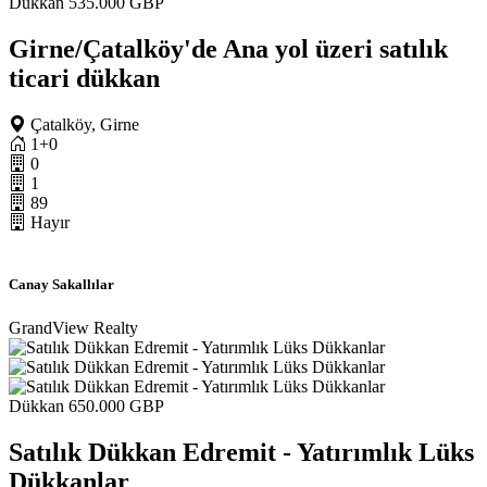
Dükkan
535.000 GBP
Girne/Çatalköy'de Ana yol üzeri satılık
ticari dükkan
Çatalköy, Girne
1+0
0
1
89
Hayır
Canay Sakallılar
GrandView Realty
Dükkan
650.000 GBP
Satılık Dükkan Edremit - Yatırımlık Lüks
Dükkanlar