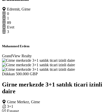
Edremit, Girne
0
1
89
Evet
3
Muhammed Erdem
GrandView Realty
Dükkan
500.000 GBP
Girne merkezde 3+1 satılık ticari izinli
daire
Girne Merkez, Girne
3+1
Eşyasız