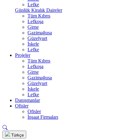
Lefke
Günlük Kiralık Daireler
Tüm Kıbrıs
Lefkoşa
Girne
Gazimağusa
Güzelyurt
İskele
Lefke
Projeler
Tüm Kıbrıs
Lefkoşa
Girne
Gazimağusa
Güzelyurt
İskele
Lefke
Danışmanlar
Ofisler
Ofisler
İnşaat Firmaları
Türkçe