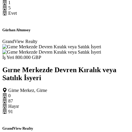
1
5
Evet
Gürhan Altunsoy
GrandView Realty
İş Yeri
800.000 GBP
Gırne Merkezde Devren Kıralık veya
Satılık İsyeri
Girne Merkez, Girne
0
87
Hayır
91
GrandView Realty