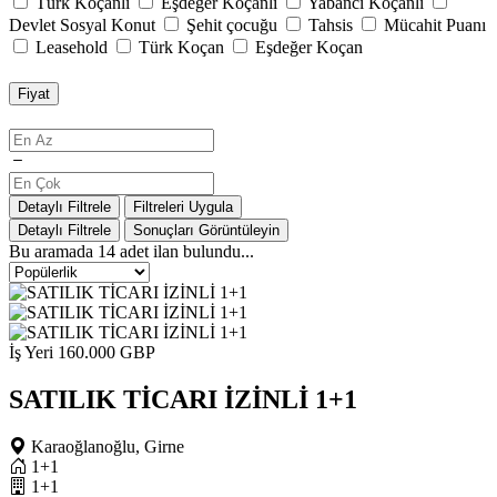
Türk Koçanlı
Eşdeğer Koçanlı
Yabancı Koçanlı
Devlet Sosyal Konut
Şehit çocuğu
Tahsis
Mücahit Puanı
Leasehold
Türk Koçan
Eşdeğer Koçan
Fiyat
Detaylı Filtrele
Filtreleri Uygula
Detaylı Filtrele
Sonuçları Görüntüleyin
Bu aramada
14
adet ilan bulundu...
İş Yeri
160.000 GBP
SATILIK TİCARI İZİNLİ 1+1
Karaoğlanoğlu, Girne
1+1
1+1