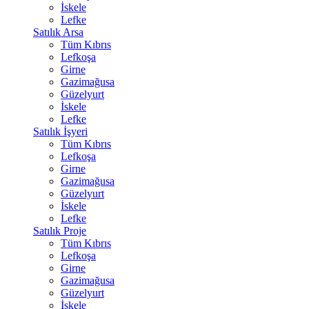
İskele
Lefke
Satılık Arsa
Tüm Kıbrıs
Lefkoşa
Girne
Gazimağusa
Güzelyurt
İskele
Lefke
Satılık İşyeri
Tüm Kıbrıs
Lefkoşa
Girne
Gazimağusa
Güzelyurt
İskele
Lefke
Satılık Proje
Tüm Kıbrıs
Lefkoşa
Girne
Gazimağusa
Güzelyurt
İskele