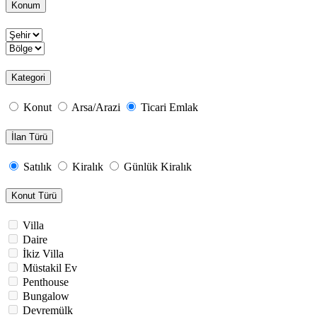
Konum
Kategori
Konut
Arsa/Arazi
Ticari Emlak
İlan Türü
Satılık
Kiralık
Günlük Kiralık
Konut Türü
Villa
Daire
İkiz Villa
Müstakil Ev
Penthouse
Bungalow
Devremülk