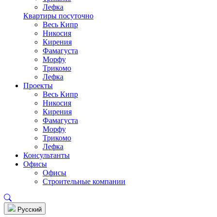
Лефка
Квартиры посуточно
Весь Кипр
Никосия
Кирения
Фамагуста
Морфу
Трикомо
Лефка
Проекты
Весь Кипр
Никосия
Кирения
Фамагуста
Морфу
Трикомо
Лефка
Консультанты
Офисы
Офисы
Строительные компании
Pусский