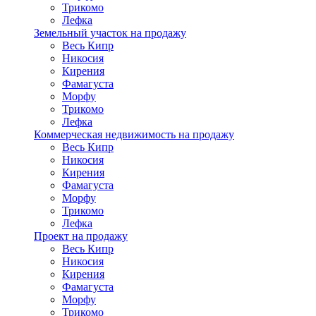
Трикомо
Лефка
Земельный участок на продажу
Весь Кипр
Никосия
Кирения
Фамагуста
Морфу
Трикомо
Лефка
Коммерческая недвижимость на продажу
Весь Кипр
Никосия
Кирения
Фамагуста
Морфу
Трикомо
Лефка
Проект на продажу
Весь Кипр
Никосия
Кирения
Фамагуста
Морфу
Трикомо