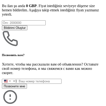
Bu ilan şu anda
0 GBP
. Fiyat istediğiniz seviyeye düşerse size
hemen bildirelim. Aşağıya takip etmek istediğiniz fiyatı yazmanız
yeterli.
Bildirimi Oluştur
Позвонить вам?
Хотите, чтобы мы рассказали вам об объявлении? Оставьте
свой номер телефона, и мы свяжемся с вами как можно
скорее.
+1
United
States
Позвоните мне
+1