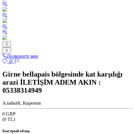
Позвоните мне
Girne bellapais bölgesinde kat karşılığı
arazi İLETİŞİM ADEM AKIN :
05338314949
Алайкёй, Кирения
0 GBP
(
0
TL)
Быстрый обзор