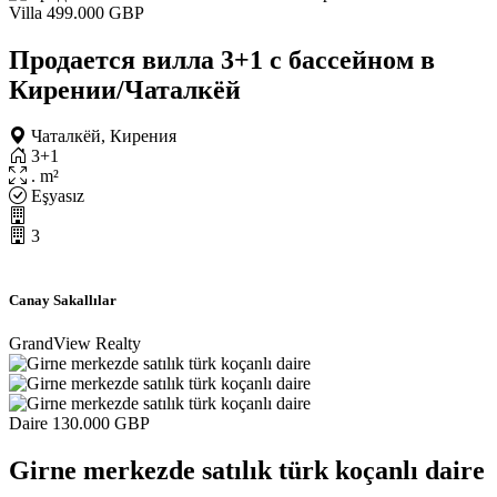
Villa
499.000 GBP
Продается вилла 3+1 с бассейном в
Кирении/Чаталкёй
Чаталкёй, Кирения
3+1
. m²
Eşyasız
3
Canay Sakallılar
GrandView Realty
Daire
130.000 GBP
Girne merkezde satılık türk koçanlı daire