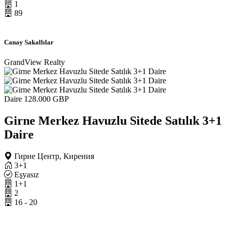
1
89
Canay Sakallılar
GrandView Realty
Daire
128.000 GBP
Girne Merkez Havuzlu Sitede Satılık 3+1
Daire
Гирне Центр, Кирения
3+1
Eşyasız
1+1
2
16 - 20