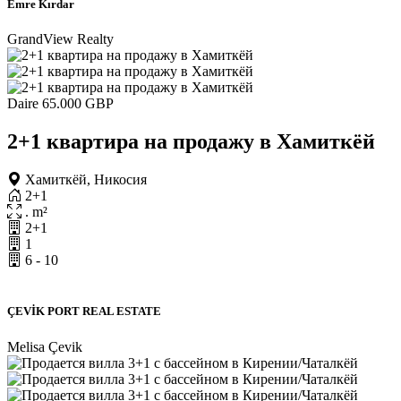
Emre Kırdar
GrandView Realty
Daire
65.000 GBP
2+1 квартира на продажу в Хамиткёй
Хамиткёй, Никосия
2+1
. m²
2+1
1
6 - 10
ÇEVİK PORT REAL ESTATE
Melisa Çevik