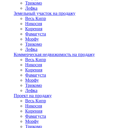
Трикомо
Лефка
Земельный участок на продажу
Весь Кипр
Никосия
Кирения
Фамагуста
Морфу
Трикомо
Лефка
Коммерческая недвижимость на продажу
Весь Кипр
Никосия
Кирения
Фамагуста
Морфу
Трикомо
Лефка
Проект на продажу
Весь Кипр
Никосия
Кирения
Фамагуста
Морфу
Трикомо