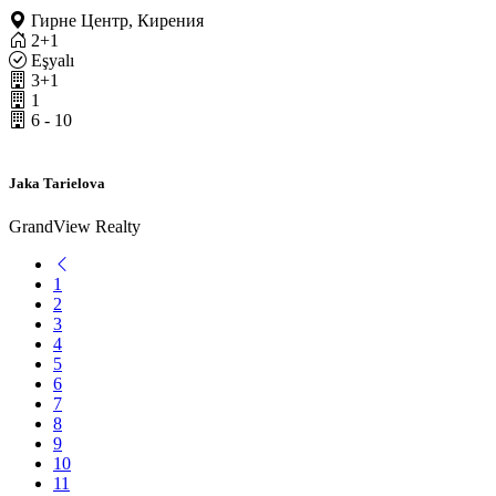
Гирне Центр, Кирения
2+1
Eşyalı
3+1
1
6 - 10
Jaka Tarielova
GrandView Realty
1
2
3
4
5
6
7
8
9
10
11