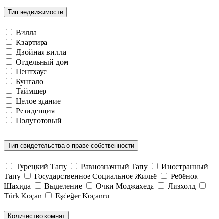
Тип недвижимости
Вилла
Квартира
Двойная вилла
Отдельный дом
Пентхаус
Бунгало
Таймшер
Целое здание
Резиденция
Полуготовый
Тип свидетельства о праве собственности
Турецкий Тапу
Равнозначный Тапу
Иностранный
Тапу
Государственное Социальное Жильё
Ребёнок
Шахида
Выделение
Очки Моджахеда
Лизхолд
Türk Koçan
Eşdeğer Koçanru
Количество комнат