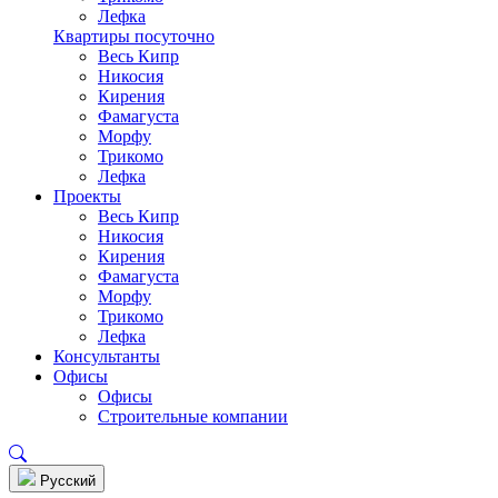
Лефка
Квартиры посуточно
Весь Кипр
Никосия
Кирения
Фамагуста
Морфу
Трикомо
Лефка
Проекты
Весь Кипр
Никосия
Кирения
Фамагуста
Морфу
Трикомо
Лефка
Консультанты
Офисы
Офисы
Строительные компании
Pусский