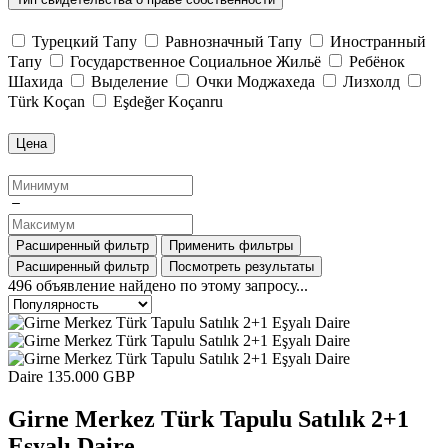
Турецкий Тапу
Равнозначный Тапу
Иностранный
Тапу
Государственное Социальное Жильё
Ребёнок
Шахида
Выделение
Очки Моджахеда
Лизхолд
Türk Koçan
Eşdeğer Koçanru
Цена
Расширенный фильтр
Применить фильтры
Расширенный фильтр
Посмотреть результаты
496
объявление найдено по этому запросу...
Daire
135.000 GBP
Girne Merkez Türk Tapulu Satılık 2+1
Eşyalı Daire