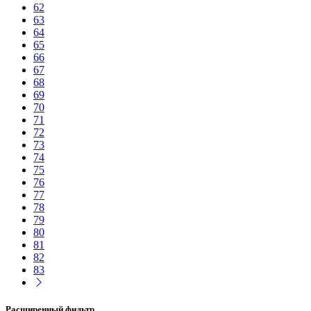
62
63
64
65
66
67
68
69
70
71
72
73
74
75
76
77
78
79
80
81
82
83
Расширенный фильтр