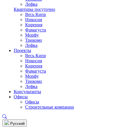
Лефка
Квартиры посуточно
Весь Кипр
Никосия
Кирения
Фамагуста
Морфу
Трикомо
Лефка
Проекты
Весь Кипр
Никосия
Кирения
Фамагуста
Морфу
Трикомо
Лефка
Консультанты
Офисы
Офисы
Строительные компании
Pусский