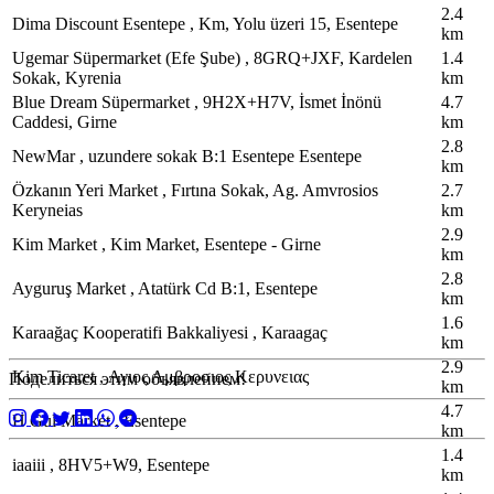
2.4
Dima Discount Esentepe , Km, Yolu üzeri 15, Esentepe
km
Ugemar Süpermarket (Efe Şube) , 8GRQ+JXF, Kardelen
1.4
Sokak, Kyrenia
km
Blue Dream Süpermarket , 9H2X+H7V, İsmet İnönü
4.7
Caddesi, Girne
km
2.8
NewMar , uzundere sokak B:1 Esentepe Esentepe
km
Özkanın Yeri Market , Fırtına Sokak, Ag. Amvrosios
2.7
Keryneias
km
2.9
Kim Market , Kim Market, Esentepe - Girne
km
2.8
Ayguruş Market , Atatürk Cd B:1, Esentepe
km
1.6
Karaağaç Kooperatifi Bakkaliyesi , Karaagaç
km
2.9
Kim Ticaret , Αγιος Αμβροσιος Κερυνειας
Поделиться этим объявлением!
km
4.7
H Gul Market , Esentepe
km
1.4
iaaiii , 8HV5+W9, Esentepe
km