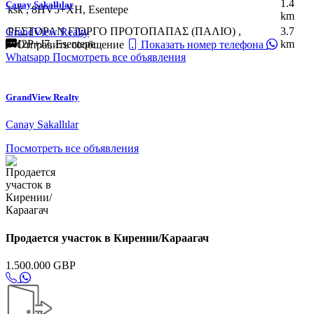
1.4
Canay Sakallılar
ksk , 8HV5+XH, Esentepe
km
ΡΕΣΤΟΡΑΝ ΓΙΏΡΓΟ ΠΡΟΤΟΠΑΠΑΣ (ΠΑΛΙΟ) ,
3.7
GrandView Realty
9H2P+J7, Esentepe
km
Отправить сообщение
Показать номер телефона
Whatsapp
Посмотреть все объявления
GrandView Realty
Canay Sakallılar
Посмотреть все объявления
Продается участок в Кирении/Караагач
1.500.000 GBP