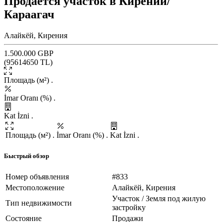
Продается участок в Кирении/
Караагач
Алайкёй, Кирения
1.500.000 GBP
(
95614650
TL)
Площадь (м²)
.
İmar Oranı (%)
.
Kat İzni
.
Площадь (м²)
.
İmar Oranı (%)
.
Kat İzni
.
Быстрый обзор
Номер объявления
#833
Местоположение
Алайкёй, Кирения
Участок / Земля под жилую
Тип недвижимости
застройку
Состояние
Продажи