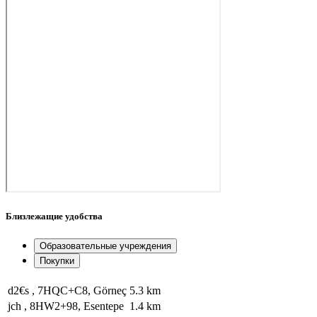
Близлежащие удобства
Образовательные учреждения
Покупки
d2€s , 7HQC+C8, Görneç
5.3 km
jch , 8HW2+98, Esentepe
1.4 km