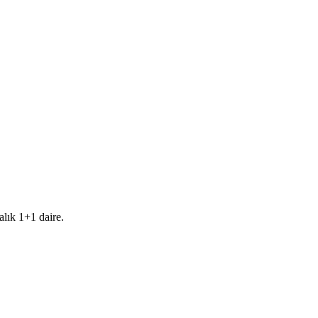
lık 1+1 daire.