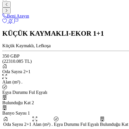
Beni Arayın
KÜÇÜK KAYMAKLI-EKOR 1+1
Küçük Kaymaklı, Lefkoşa
350 GBP
(
22310.085
TL)
Oda Sayısı
2+1
Alan (m²)
.
Eşya Durumu
Ful Eşyalı
Bulunduğu Kat
2
Banyo Sayısı
1
Oda Sayısı
2+1
Alan (m²)
.
Eşya Durumu
Ful Eşyalı
Bulunduğu Kat