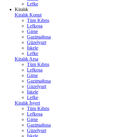
Lefke
Kiralık
Kiralık Konut
Tüm Kıbrıs
Lefkoşa
Girne
Gazimağusa
Güzelyurt
İskele
Lefke
Kiralık Arsa
Tüm Kıbrıs
Lefkoşa
Girne
Gazimağusa
Güzelyurt
İskele
Lefke
Kiralık İşyeri
Tüm Kıbrıs
Lefkoşa
Girne
Gazimağusa
Güzelyurt
İskele