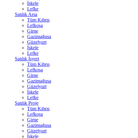
İskele
Lefke
Satılık Arsa
Tüm Kıbrıs
Lefkoşa
Girne
Gazimağusa
Güzelyurt
İskele
Lefke
Satılık İşyeri
Tüm Kıbrıs
Lefkoşa
Girne
Gazimağusa
Güzelyurt
İskele
Lefke
Satılık Proje
Tüm Kıbrıs
Lefkoşa
Girne
Gazimağusa
Güzelyurt
İskele