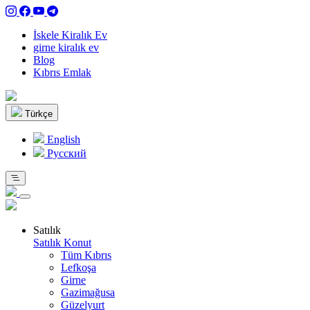
İskele Kiralık Ev
girne kiralık ev
Blog
Kıbrıs Emlak
Türkçe
English
Pусский
Satılık
Satılık Konut
Tüm Kıbrıs
Lefkoşa
Girne
Gazimağusa
Güzelyurt