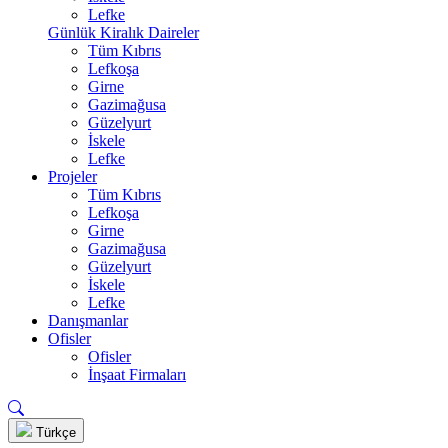
Lefke
Günlük Kiralık Daireler
Tüm Kıbrıs
Lefkoşa
Girne
Gazimağusa
Güzelyurt
İskele
Lefke
Projeler
Tüm Kıbrıs
Lefkoşa
Girne
Gazimağusa
Güzelyurt
İskele
Lefke
Danışmanlar
Ofisler
Ofisler
İnşaat Firmaları
Türkçe