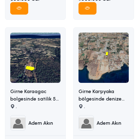
Girne Karaagac
Girne Karşıyaka
bolgesinde satilik 5
bölgesinde denize
donum satilik arazi
,
yakın uygun fiyata
,
İLETİŞİM ADEM AKIN :
5163m2 alana sahip
05338314949
satılık arazi İLETİŞİM
Adem Akın
Adem Akın
ADEM AKIN
05338314949