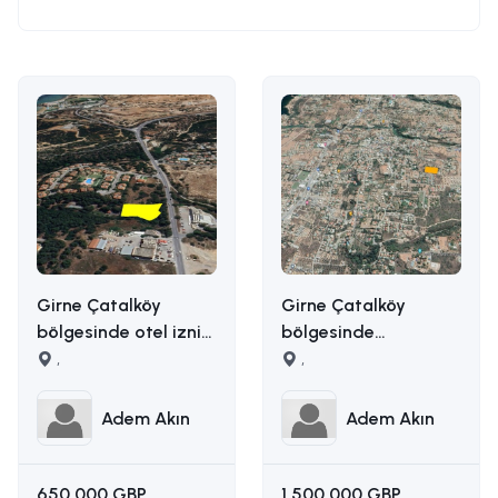
Girne Çatalköy
Girne Çatalköy
bölgesinde otel izni
bölgesinde
alınmış 2173m2 satılık
,
manzaralı satılık
,
ticari arsa İLETİŞİM
arazi İLETİŞİM ADEM
ADEM AKIN
AKIN : 05338314949
Adem Akın
Adem Akın
:05338314949
650.000 GBP
1.500.000 GBP