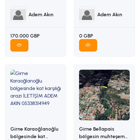
ADEM AKIN :
İLETİŞİM ADEM AKIN :
05338314949
05338314949
Adem Akın
Adem Akın
170.000 GBP
0 GBP
Girne Karaoğlanoğlu
Girne Bellapais
bölgesinde kat
bölgesin muhteşem