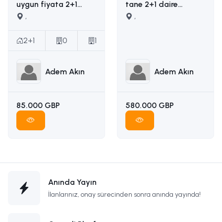
uygun fiyata 2+1
tane 2+1 daire
satılık daire İLETİŞİM
,
yapımına uygun
,
ADEM AKIN :
ruhsatı ödenmiş
05338314949
satılık arsa İLETİŞİM
2+1
0
1
ADEM AKIN
05338314949
Adem Akın
Adem Akın
85.000 GBP
580.000 GBP
Anında Yayın
İlanlarınız, onay sürecinden sonra anında yayında!