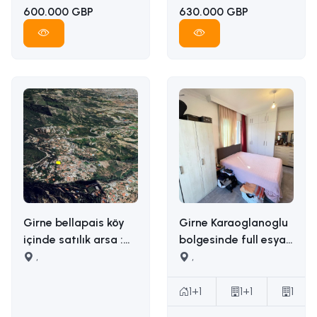
600.000 GBP
630.000 GBP
Girne bellapais köy
Girne Karaoglanoglu
içinde satılık arsa :
bolgesinde full esyali
İLETİŞİM: ADEM AKIN
,
satilik 1+1 daire
,
05338314949
İLETİŞİM ADEM AKIN :
05338314949
1+1
1+1
1