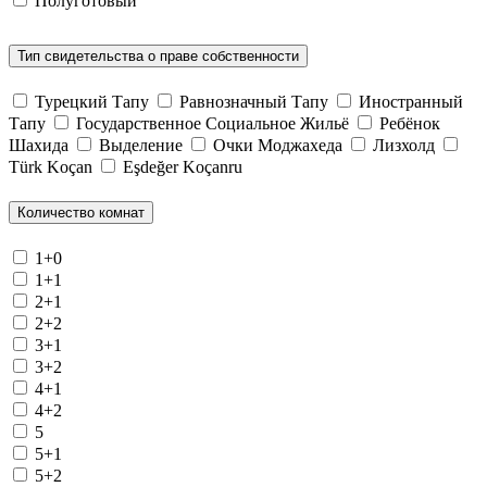
Полуготовый
Тип свидетельства о праве собственности
Турецкий Тапу
Равнозначный Тапу
Иностранный
Тапу
Государственное Социальное Жильё
Ребёнок
Шахида
Выделение
Очки Моджахеда
Лизхолд
Türk Koçan
Eşdeğer Koçanru
Количество комнат
1+0
1+1
2+1
2+2
3+1
3+2
4+1
4+2
5
5+1
5+2