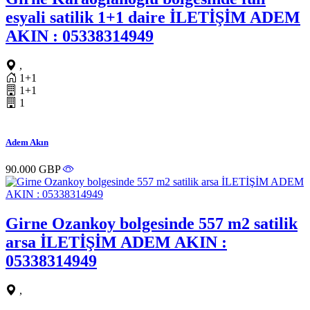
esyali satilik 1+1 daire İLETİŞİM ADEM
AKIN : 05338314949
,
1+1
1+1
1
Adem Akın
90.000 GBP
Girne Ozankoy bolgesinde 557 m2 satilik
arsa İLETİŞİM ADEM AKIN :
05338314949
,