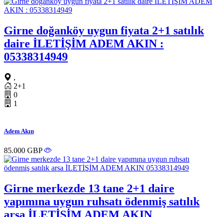
Girne doğanköy uygun fiyata 2+1 satılık
daire İLETİŞİM ADEM AKIN :
05338314949
,
2+1
0
1
Adem Akın
85.000 GBP
Girne merkezde 13 tane 2+1 daire
yapımına uygun ruhsatı ödenmiş satılık
arsa İLETİŞİM ADEM AKIN