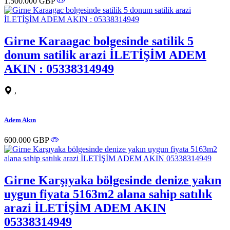
1.500.000 GBP
Girne Karaagac bolgesinde satilik 5
donum satilik arazi İLETİŞİM ADEM
AKIN : 05338314949
,
Adem Akın
600.000 GBP
Girne Karşıyaka bölgesinde denize yakın
uygun fiyata 5163m2 alana sahip satılık
arazi İLETİŞİM ADEM AKIN
05338314949