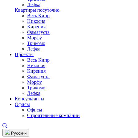
Лефка
Квартиры посуточно
Весь Кипр
Никосия
Кирения
Фамагуста
Морфу
Трикомо
Лефка
Проекты
Весь Кипр
Никосия
Кирения
Фамагуста
Морфу
Трикомо
Лефка
Консультанты
Офисы
Офисы
Строительные компании
Pусский