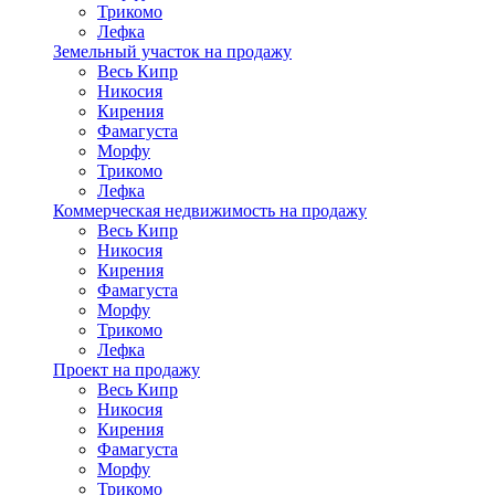
Трикомо
Лефка
Земельный участок на продажу
Весь Кипр
Никосия
Кирения
Фамагуста
Морфу
Трикомо
Лефка
Коммерческая недвижимость на продажу
Весь Кипр
Никосия
Кирения
Фамагуста
Морфу
Трикомо
Лефка
Проект на продажу
Весь Кипр
Никосия
Кирения
Фамагуста
Морфу
Трикомо