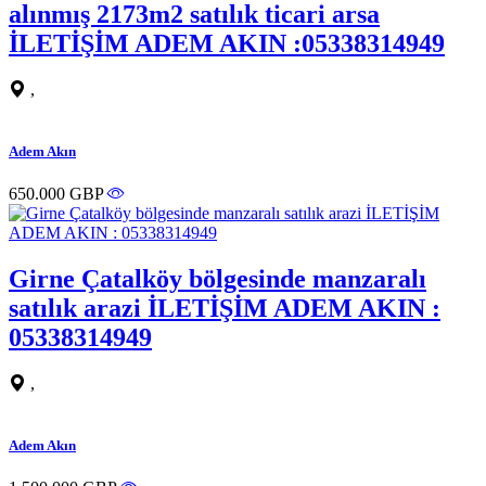
alınmış 2173m2 satılık ticari arsa
İLETİŞİM ADEM AKIN :05338314949
,
Adem Akın
650.000 GBP
Girne Çatalköy bölgesinde manzaralı
satılık arazi İLETİŞİM ADEM AKIN :
05338314949
,
Adem Akın