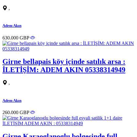
,
Adem Akın
630.000 GBP
Girne bellapais köy içinde satılık arsa :
İLETİŞİM: ADEM AKIN 05338314949
,
Adem Akın
260.000 GBP
Girne Karaoglanoglu bolgesinde full