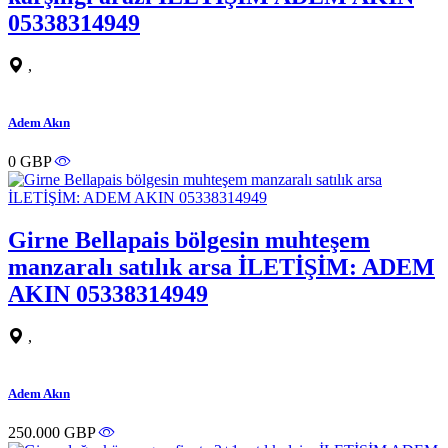
05338314949
,
Adem Akın
0 GBP
Girne Bellapais bölgesin muhteşem
manzaralı satılık arsa İLETİŞİM: ADEM
AKIN 05338314949
,
Adem Akın
250.000 GBP