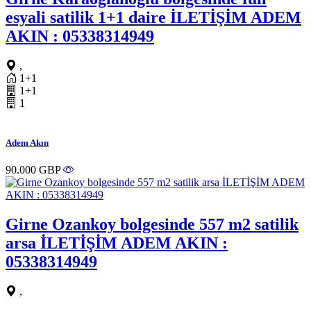
esyali satilik 1+1 daire İLETİŞİM ADEM
AKIN : 05338314949
,
1+1
1+1
1
Adem Akın
90.000 GBP
Girne Ozankoy bolgesinde 557 m2 satilik
arsa İLETİŞİM ADEM AKIN :
05338314949
,