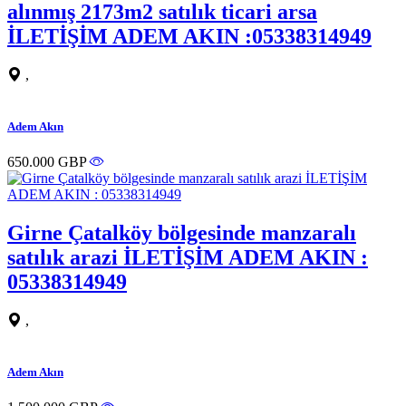
alınmış 2173m2 satılık ticari arsa
İLETİŞİM ADEM AKIN :05338314949
,
Adem Akın
650.000 GBP
Girne Çatalköy bölgesinde manzaralı
satılık arazi İLETİŞİM ADEM AKIN :
05338314949
,
Adem Akın