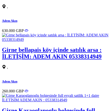
,
Adem Akın
630.000 GBP
Girne bellapais köy içinde satılık arsa :
İLETİŞİM: ADEM AKIN 05338314949
,
Adem Akın
260.000 GBP
Girne Karaoglanoglu bolgesinde full