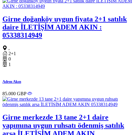
Girne doğanköy uygun fiyata 2+1 satılık
daire İLETİŞİM ADEM AKIN :
05338314949
,
2+1
0
1
Adem Akın
85.000 GBP
Girne merkezde 13 tane 2+1 daire
yapımına uygun ruhsatı ödenmiş satılık
arsa İLETİŞİM ADEM AKIN