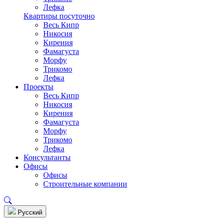
Лефка
Квартиры посуточно
Весь Кипр
Никосия
Кирения
Фамагуста
Морфу
Трикомо
Лефка
Проекты
Весь Кипр
Никосия
Кирения
Фамагуста
Морфу
Трикомо
Лефка
Консультанты
Офисы
Офисы
Строительные компании
Pусский