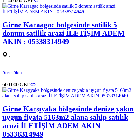
1.500.000 GBP
Girne Karaagac bolgesinde satilik 5
donum satilik arazi İLETİŞİM ADEM
AKIN : 05338314949
,
Adem Akın
600.000 GBP
Girne Karşıyaka bölgesinde denize yakın
uygun fiyata 5163m2 alana sahip satılık
arazi İLETİŞİM ADEM AKIN
05338314949