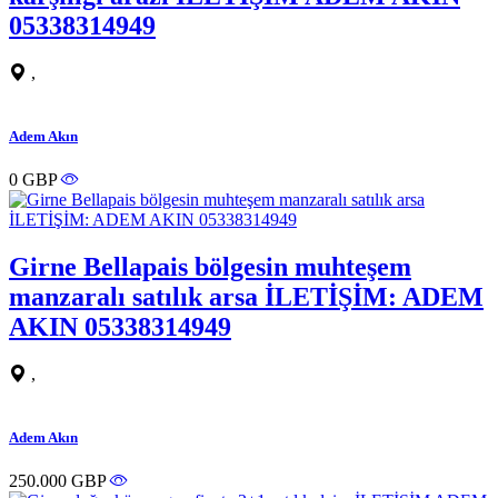
05338314949
,
Adem Akın
0 GBP
Girne Bellapais bölgesin muhteşem
manzaralı satılık arsa İLETİŞİM: ADEM
AKIN 05338314949
,
Adem Akın
250.000 GBP