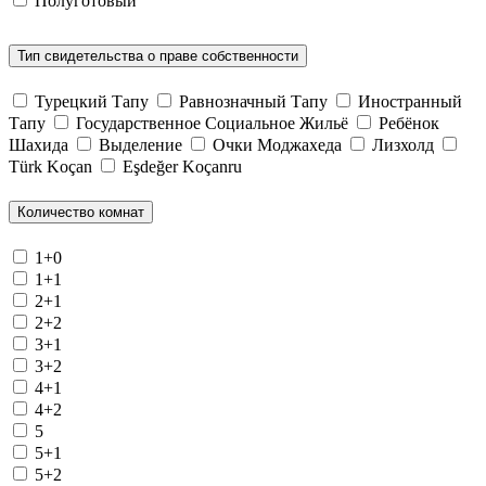
Полуготовый
Тип свидетельства о праве собственности
Турецкий Тапу
Равнозначный Тапу
Иностранный
Тапу
Государственное Социальное Жильё
Ребёнок
Шахида
Выделение
Очки Моджахеда
Лизхолд
Türk Koçan
Eşdeğer Koçanru
Количество комнат
1+0
1+1
2+1
2+2
3+1
3+2
4+1
4+2
5
5+1
5+2