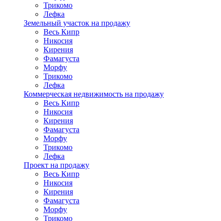
Трикомо
Лефка
Земельный участок на продажу
Весь Кипр
Никосия
Кирения
Фамагуста
Морфу
Трикомо
Лефка
Коммерческая недвижимость на продажу
Весь Кипр
Никосия
Кирения
Фамагуста
Морфу
Трикомо
Лефка
Проект на продажу
Весь Кипр
Никосия
Кирения
Фамагуста
Морфу
Трикомо