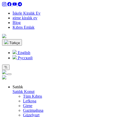
İskele Kiralık Ev
girne kiralık ev
Blog
Kıbrıs Emlak
Türkçe
English
Pусский
Satılık
Satılık Konut
Tüm Kıbrıs
Lefkoşa
Girne
Gazimağusa
Güzelyurt