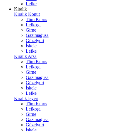
Lefke
Kiralık
Kiralık Konut
Tüm Kıbrıs
Lefkoşa
Girne
Gazimağusa
Güzelyurt
İskele
Lefke
Kiralık Arsa
Tüm Kıbrıs
Lefkoşa
Girne
Gazimağusa
Güzelyurt
İskele
Lefke
Kiralık İşyeri
Tüm Kıbrıs
Lefkoşa
Girne
Gazimağusa
Güzelyurt
İskele