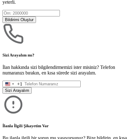
yeterli.
Bildirimi Oluştur
Sizi Arayalım mı?
İlan hakkında sizi bilgilendirmemizi ister misiniz? Telefon
numaranızı bırakın, en kısa sürede sizi arayalım.
+1
United
States
Sizi Arayalım
+1
İlanla İlgili Şikayetim Var
Bu ilanla ilgili bir sorun mu yaşıyorsunuz? Bize bildirin, en kısa