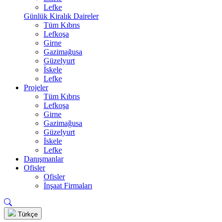
Lefke
Günlük Kiralık Daireler
Tüm Kıbrıs
Lefkoşa
Girne
Gazimağusa
Güzelyurt
İskele
Lefke
Projeler
Tüm Kıbrıs
Lefkoşa
Girne
Gazimağusa
Güzelyurt
İskele
Lefke
Danışmanlar
Ofisler
Ofisler
İnşaat Firmaları
Türkçe