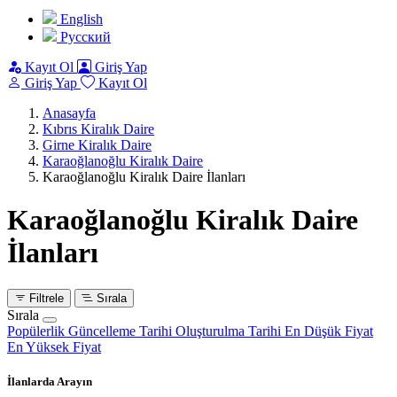
English
Pусский
Kayıt Ol
Giriş Yap
Giriş Yap
Kayıt Ol
Anasayfa
Kıbrıs Kiralık Daire
Girne Kiralık Daire
Karaoğlanoğlu Kiralık Daire
Karaoğlanoğlu Kiralık Daire İlanları
Karaoğlanoğlu Kiralık Daire
İlanları
Filtrele
Sırala
Sırala
Popülerlik
Güncelleme Tarihi
Oluşturulma Tarihi
En Düşük Fiyat
En Yüksek Fiyat
İlanlarda Arayın