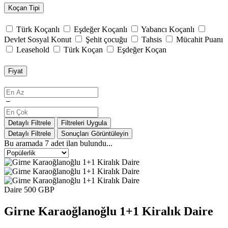
Koçan Tipi
Türk Koçanlı
Eşdeğer Koçanlı
Yabancı Koçanlı
Devlet Sosyal Konut
Şehit çocuğu
Tahsis
Mücahit Puanı
Leasehold
Türk Koçan
Eşdeğer Koçan
Fiyat
Detaylı Filtrele
Filtreleri Uygula
Detaylı Filtrele
Sonuçları Görüntüleyin
Bu aramada
7
adet ilan bulundu...
Daire
500 GBP
Girne Karaoğlanoğlu 1+1 Kiralık Daire