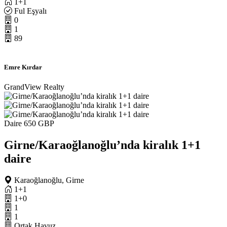
1+1
Ful Eşyalı
0
1
89
Emre Kırdar
GrandView Realty
Daire
650 GBP
Girne/Karaoğlanoğlu’nda kiralık 1+1
daire
Karaoğlanoğlu, Girne
1+1
1+0
1
1
Ortak Havuz