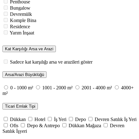
Penthouse
Bungalow
Devremülk
Komple Bina
Residence
Yarım İnşaat
Kat Karşılığı Arsa ve Arazi
Sadece kat karşılığı arsa ve arazileri göster
Arsa/Arazi Büyüklüğü
0 - 1000 m²
1001 - 2000 m²
2001 - 4000 m²
4000+
m²
Ticari Emlak Tipi
Dükkan
Hotel
İş Yeri
Depo
Devren Satılık İş Yeri
Ofis
Depo & Antrepo
Dükkan Mağaza
Devren
Satılık İşyeri