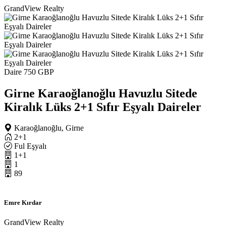
GrandView Realty
Daire
750 GBP
Girne Karaoğlanoğlu Havuzlu Sitede
Kiralık Lüks 2+1 Sıfır Eşyalı Daireler
Karaoğlanoğlu, Girne
2+1
Ful Eşyalı
1+1
1
89
Emre Kırdar
GrandView Realty