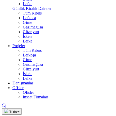
Lefke
Günlük Kiralık Daireler
Tüm Kıbrıs
Lefkoşa
Girne
Gazimağusa
Güzelyurt
İskele
Lefke
Projeler
Tüm Kıbrıs
Lefkoşa
Girne
Gazimağusa
Güzelyurt
İskele
Lefke
Danışmanlar
Ofisler
Ofisler
İnşaat Firmaları
Türkçe