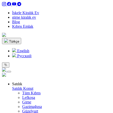
İskele Kiralık Ev
girne kiralık ev
Blog
Kıbrıs Emlak
Türkçe
English
Pусский
Satılık
Satılık Konut
Tüm Kıbrıs
Lefkoşa
Girne
Gazimağusa
Güzelyurt