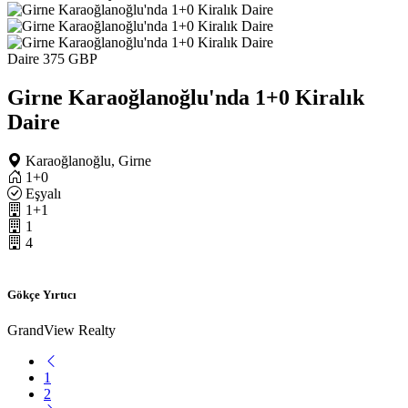
Daire
375 GBP
Girne Karaoğlanoğlu'nda 1+0 Kiralık
Daire
Karaoğlanoğlu, Girne
1+0
Eşyalı
1+1
1
4
Gökçe Yırtıcı
GrandView Realty
1
2