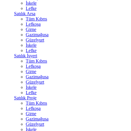
İskele
Lefke
Satılık Arsa
Tüm Kıbrıs
Lefkoşa
Girne
Gazimağusa
Güzelyurt
İskele
Lefke
Satılık İşyeri
Tüm Kıbrıs
Lefkoşa
Girne
Gazimağusa
Güzelyurt
İskele
Lefke
Satılık Proje
Tüm Kıbrıs
Lefkoşa
Girne
Gazimağusa
Güzelyurt
İskele