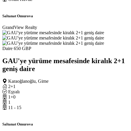
Saltanat Omurova
GrandView Realty
Daire
650 GBP
GAU'ye yürüme mesafesinde kiralık 2+1
geniş daire
Karaoğlanoğlu, Girne
2+1
Eşyalı
1+0
1
11 - 15
Saltanat Omurova