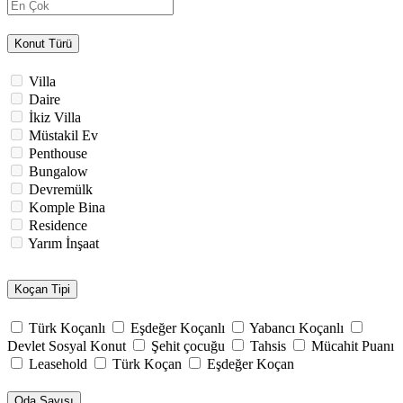
Konut Türü
Villa
Daire
İkiz Villa
Müstakil Ev
Penthouse
Bungalow
Devremülk
Komple Bina
Residence
Yarım İnşaat
Koçan Tipi
Türk Koçanlı
Eşdeğer Koçanlı
Yabancı Koçanlı
Devlet Sosyal Konut
Şehit çocuğu
Tahsis
Mücahit Puanı
Leasehold
Türk Koçan
Eşdeğer Koçan
Oda Sayısı