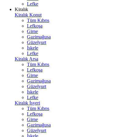
Lefke
Kiralık
Kiralık Konut
Tüm Kıbrıs
Lefkoşa
Girne
Gazimağusa
Güzelyurt
İskele
Lefke
Kiralık Arsa
Tüm Kıbrıs
Lefkoşa
Girne
Gazimağusa
Güzelyurt
İskele
Lefke
Kiralık İşyeri
Tüm Kıbrıs
Lefkoşa
Girne
Gazimağusa
Güzelyurt
İskele