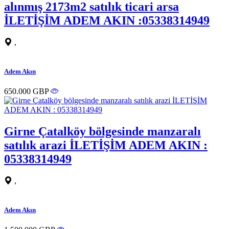
alınmış 2173m2 satılık ticari arsa
İLETİŞİM ADEM AKIN :05338314949
,
Adem Akın
650.000 GBP
Girne Çatalköy bölgesinde manzaralı
satılık arazi İLETİŞİM ADEM AKIN :
05338314949
,
Adem Akın