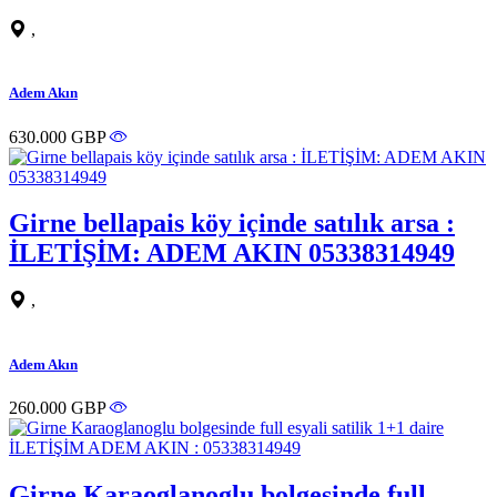
,
Adem Akın
630.000 GBP
Girne bellapais köy içinde satılık arsa :
İLETİŞİM: ADEM AKIN 05338314949
,
Adem Akın
260.000 GBP
Girne Karaoglanoglu bolgesinde full