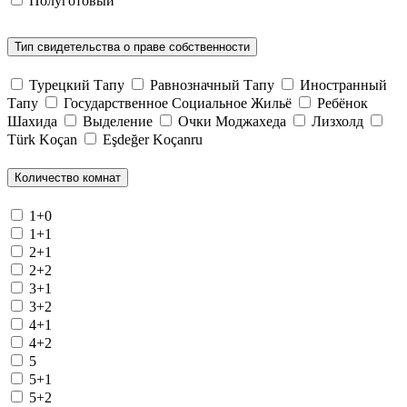
Полуготовый
Тип свидетельства о праве собственности
Турецкий Тапу
Равнозначный Тапу
Иностранный
Тапу
Государственное Социальное Жильё
Ребёнок
Шахида
Выделение
Очки Моджахеда
Лизхолд
Türk Koçan
Eşdeğer Koçanru
Количество комнат
1+0
1+1
2+1
2+2
3+1
3+2
4+1
4+2
5
5+1
5+2