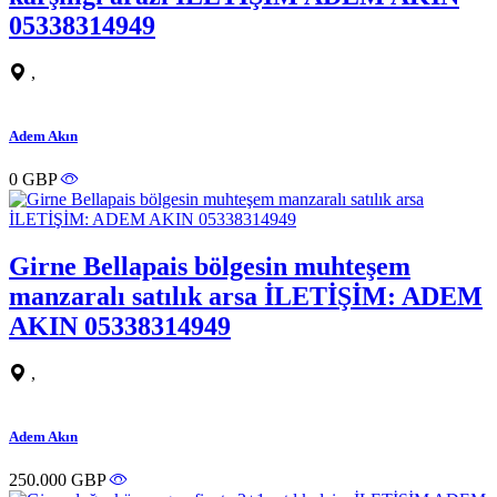
05338314949
,
Adem Akın
0 GBP
Girne Bellapais bölgesin muhteşem
manzaralı satılık arsa İLETİŞİM: ADEM
AKIN 05338314949
,
Adem Akın
250.000 GBP