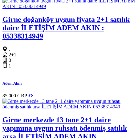
Girne doğanköy uygun fiyata 2+1 satılık
daire İLETİŞİM ADEM AKIN :
05338314949
,
2+1
0
1
Adem Akın
85.000 GBP
Girne merkezde 13 tane 2+1 daire
yapımına uygun ruhsatı ödenmiş satılık
arsa İLETİŞİM ADEM AKIN