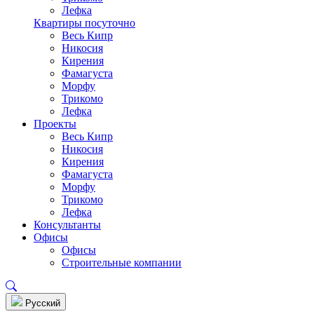
Лефка
Квартиры посуточно
Весь Кипр
Никосия
Кирения
Фамагуста
Морфу
Трикомо
Лефка
Проекты
Весь Кипр
Никосия
Кирения
Фамагуста
Морфу
Трикомо
Лефка
Консультанты
Офисы
Офисы
Строительные компании
Pусский