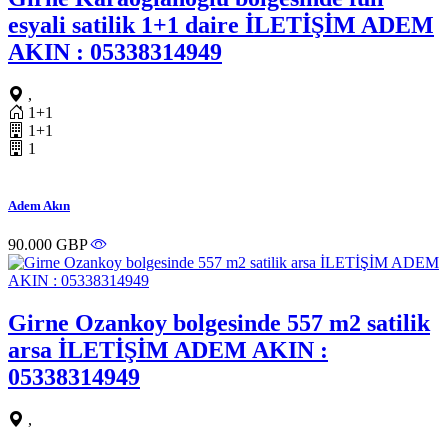
esyali satilik 1+1 daire İLETİŞİM ADEM
AKIN : 05338314949
,
1+1
1+1
1
Adem Akın
90.000 GBP
Girne Ozankoy bolgesinde 557 m2 satilik
arsa İLETİŞİM ADEM AKIN :
05338314949
,