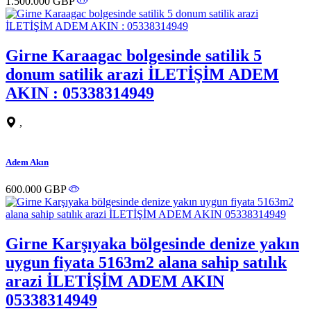
1.500.000 GBP
Girne Karaagac bolgesinde satilik 5
donum satilik arazi İLETİŞİM ADEM
AKIN : 05338314949
,
Adem Akın
600.000 GBP
Girne Karşıyaka bölgesinde denize yakın
uygun fiyata 5163m2 alana sahip satılık
arazi İLETİŞİM ADEM AKIN
05338314949