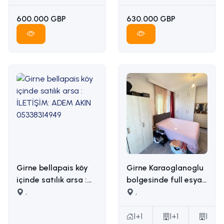
05338314949
600.000 GBP
630.000 GBP
Girne bellapais köy
Girne Karaoglanoglu
içinde satılık arsa :
bolgesinde full esyali
İLETİŞİM: ADEM AKIN
,
satilik 1+1 daire
,
05338314949
İLETİŞİM ADEM AKIN :
05338314949
1+1
1+1
1