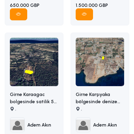
650.000 GBP
1.500.000 GBP
Girne Karaagac
Girne Karşıyaka
bolgesinde satilik 5
bölgesinde denize
donum satilik arazi
,
yakın uygun fiyata
,
İLETİŞİM ADEM AKIN :
5163m2 alana sahip
05338314949
satılık arazi İLETİŞİM
Adem Akın
Adem Akın
ADEM AKIN