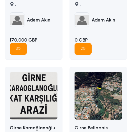
satilik arsa İLETİŞİM
,
karşılığı arazi
,
ADEM AKIN :
İLETİŞİM ADEM AKIN :
05338314949
05338314949
Adem Akın
Adem Akın
170.000 GBP
0 GBP
Girne Karaoğlanoğlu
Girne Bellapais