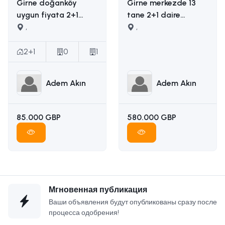
Girne doğanköy
Girne merkezde 13
uygun fiyata 2+1
tane 2+1 daire
satılık daire İLETİŞİM
,
yapımına uygun
,
ADEM AKIN :
ruhsatı ödenmiş
05338314949
satılık arsa İLETİŞİM
2+1
0
1
ADEM AKIN
05338314949
Adem Akın
Adem Akın
85.000 GBP
580.000 GBP
Мгновенная публикация
Ваши объявления будут опубликованы сразу после
процесса одобрения!