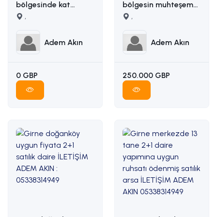
bölgesinde kat
bölgesin muhteşem
karşılığı arazi
,
manzaralı satılık arsa
,
İLETİŞİM ADEM AKIN
İLETİŞİM: ADEM AKIN
05338314949
05338314949
Adem Akın
Adem Akın
0 GBP
250.000 GBP