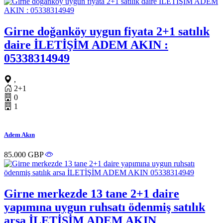
Girne doğanköy uygun fiyata 2+1 satılık
daire İLETİŞİM ADEM AKIN :
05338314949
,
2+1
0
1
Adem Akın
85.000 GBP
Girne merkezde 13 tane 2+1 daire
yapımına uygun ruhsatı ödenmiş satılık
arsa İLETİŞİM ADEM AKIN