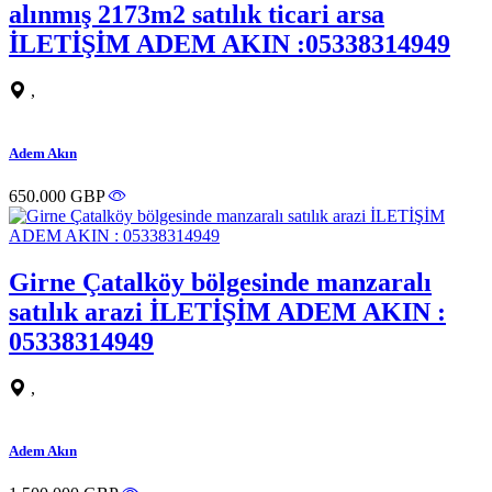
alınmış 2173m2 satılık ticari arsa
İLETİŞİM ADEM AKIN :05338314949
,
Adem Akın
650.000 GBP
Girne Çatalköy bölgesinde manzaralı
satılık arazi İLETİŞİM ADEM AKIN :
05338314949
,
Adem Akın