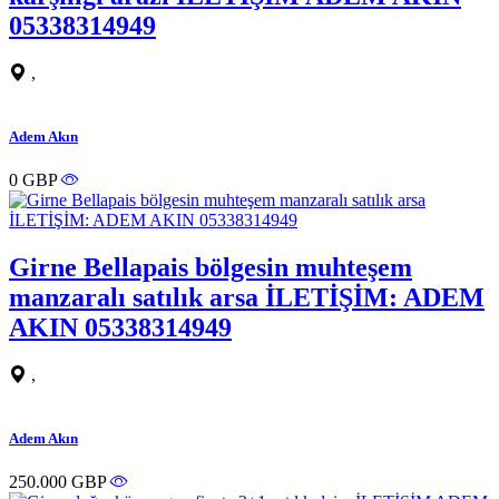
05338314949
,
Adem Akın
0 GBP
Girne Bellapais bölgesin muhteşem
manzaralı satılık arsa İLETİŞİM: ADEM
AKIN 05338314949
,
Adem Akın
250.000 GBP