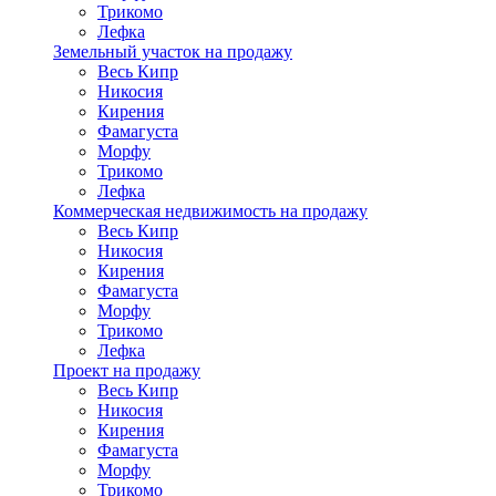
Трикомо
Лефка
Земельный участок на продажу
Весь Кипр
Никосия
Кирения
Фамагуста
Морфу
Трикомо
Лефка
Коммерческая недвижимость на продажу
Весь Кипр
Никосия
Кирения
Фамагуста
Морфу
Трикомо
Лефка
Проект на продажу
Весь Кипр
Никосия
Кирения
Фамагуста
Морфу
Трикомо