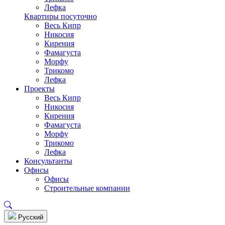
Лефка
Квартиры посуточно
Весь Кипр
Никосия
Кирения
Фамагуста
Морфу
Трикомо
Лефка
Проекты
Весь Кипр
Никосия
Кирения
Фамагуста
Морфу
Трикомо
Лефка
Консультанты
Офисы
Офисы
Строительные компании
Pусский