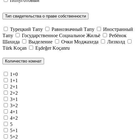
Полуготовый
Тип свидетельства о праве собственности
Турецкий Тапу
Равнозначный Тапу
Иностранный
Тапу
Государственное Социальное Жильё
Ребёнок
Шахида
Выделение
Очки Моджахеда
Лизхолд
Türk Koçan
Eşdeğer Koçanru
Количество комнат
1+0
1+1
2+1
2+2
3+1
3+2
4+1
4+2
5
5+1
5+2