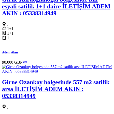
esyali satilik 1+1 daire İLETİŞİM ADEM
AKIN : 05338314949
,
1+1
1+1
1
Adem Akın
90.000 GBP
Girne Ozankoy bolgesinde 557 m2 satilik
arsa İLETİŞİM ADEM AKIN :
05338314949
,