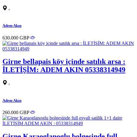
,
Adem Akın
630.000 GBP
Girne bellapais köy içinde satılık arsa :
İLETİŞİM: ADEM AKIN 05338314949
,
Adem Akın
260.000 GBP
Girne Karaoglanoglu bolgesinde full