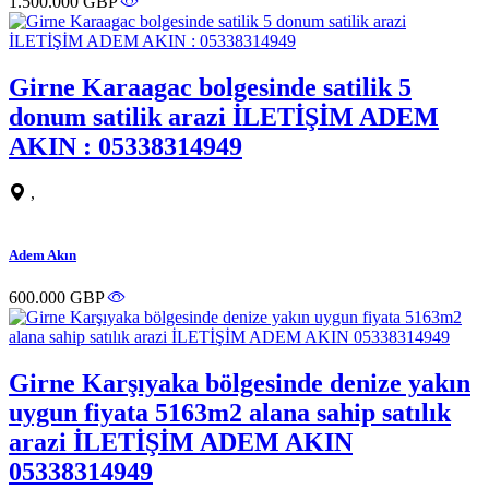
1.500.000 GBP
Girne Karaagac bolgesinde satilik 5
donum satilik arazi İLETİŞİM ADEM
AKIN : 05338314949
,
Adem Akın
600.000 GBP
Girne Karşıyaka bölgesinde denize yakın
uygun fiyata 5163m2 alana sahip satılık
arazi İLETİŞİM ADEM AKIN
05338314949